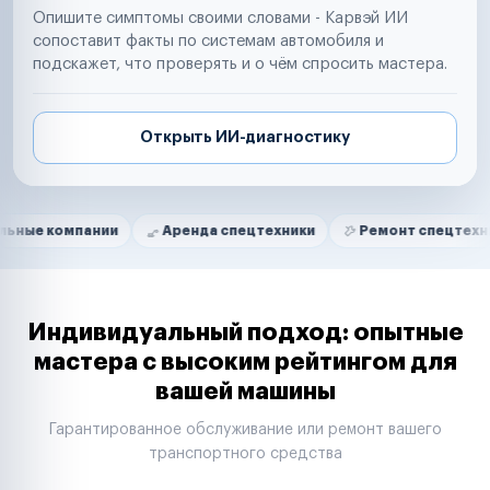
Опишите симптомы своими словами - Карвэй ИИ
сопоставит факты по системам автомобиля и
подскажет, что проверять и о чём спросить мастера.
Открыть ИИ-диагностику
Нам доверяют
Частные автолюбители
пании
Аренда спецтехники
Ремонт спецтехники
Р
Маркетплейсы
Службы доставки
Логистические компании
Транспортные компании
Таксопарки
Индивидуальный подход: опытные
Автопарки
мастера с высоким рейтингом для
Автодилеры
вашей машины
Сервисные центры
Поставщики запчастей
Гарантированное обслуживание или ремонт вашего
Строительные компании
транспортного средства
Аренда спецтехники
Ремонт спецтехники