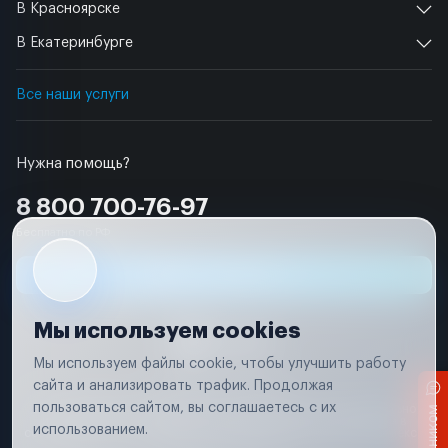
В Красноярске
В Екатеринбурге
Все наши услуги
Нужна помощь?
8 800 700-76-97
Бесплатно по РФ
Заявка на ремонт
Мы используем cookies
Мы используем файлы cookie, чтобы улучшить работу
сайта и анализировать трафик. Продолжая
Условия использования
пользоваться сайтом, вы соглашаетесь с их
Вся информация, представленная на сайте, носит исключительно
информационный характер и не является публичной офертой в
использованием.
соответствии с положениями статьи 437 (п. 2) Гражданского кодекса
Российской Федерации