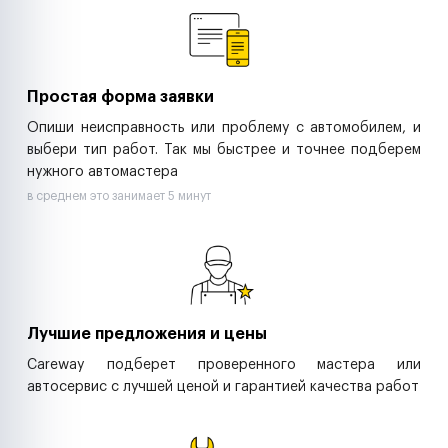
Ритейл-сети
Управляющие компании
Страховые компании
B2B-дистрибьюторы
Простая форма заявки
Опиши неисправность или проблему с автомобилем, и
выбери тип работ. Так мы быстрее и точнее подберем
нужного автомастера
в среднем это занимает 5 минут
Лучшие предложения и цены
Careway подберет проверенного мастера или
автосервис с лучшей ценой и гарантией качества работ