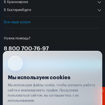
В Красноярске
В Екатеринбурге
Все наши услуги
Нужна помощь?
8 800 700-76-97
Бесплатно по РФ
Заявка на ремонт
Мы используем cookies
Мы используем файлы cookie, чтобы улучшить работу
сайта и анализировать трафик. Продолжая
Условия использования
пользоваться сайтом, вы соглашаетесь с их
Вся информация, представленная на сайте, носит исключительно
информационный характер и не является публичной офертой в
использованием.
соответствии с положениями статьи 437 (п. 2) Гражданского кодекса
Российской Федерации