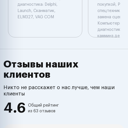
диагностика: Delphi,
покупкой, Ремо
Launch, Сканматик,
спецтехники, Р
ELM327, VAG COM
замена сцеплен
Компьютерная
диагностика: De
камминз,детрой
нексид с допам
манкатс, даф д
вольво, автоас.
мертвяков на д
Отзывы наших
целом при сот
клиентов
готовы рассмо
комплекс, поме
люди есть.
Никто не расскажет о нас лучше, чем наши
клиенты
4.6
Общий рейтинг
из 63 отзывов