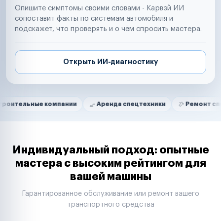
Опишите симптомы своими словами - Карвэй ИИ
сопоставит факты по системам автомобиля и
подскажет, что проверять и о чём спросить мастера.
Открыть ИИ-диагностику
Нам доверяют
Частные автолюбители
ые компании
Аренда спецтехники
Ремонт спецтехники
Маркетплейсы
Службы доставки
Логистические компании
Транспортные компании
Таксопарки
Индивидуальный подход: опытные
Автопарки
мастера с высоким рейтингом для
Автодилеры
вашей машины
Сервисные центры
Поставщики запчастей
Гарантированное обслуживание или ремонт вашего
Строительные компании
транспортного средства
Аренда спецтехники
Ремонт спецтехники