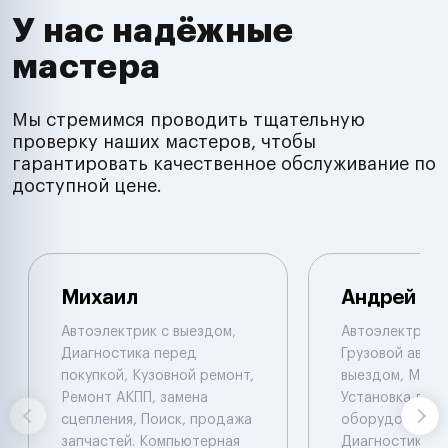
У нас надёжные
мастера
Мы стремимся проводить тщательную
проверку наших мастеров, чтобы
гарантировать качественное обслуживание по
доступной цене.
Михаил
Андрей
Автоэлектрик с выездом,
Автоэлектрик с
Диагностика перед
Грузовой автоэ
покупкой, Кузовной ремонт,
выездом, Мото
Ремонт АКПП, замена
Установка доп.
сцепления, Поиск, продажа
оборудования,
запчастей. Компьютерная
Диагностика п