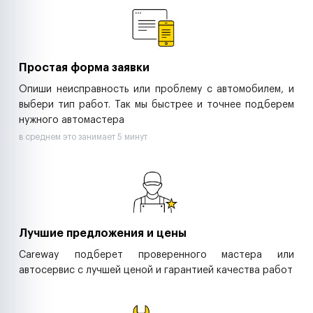
Ритейл-сети
Управляющие компании
Страховые компании
B2B-дистрибьюторы
Простая форма заявки
Опиши неисправность или проблему с автомобилем, и
выбери тип работ. Так мы быстрее и точнее подберем
нужного автомастера
в среднем это занимает 5 минут
Лучшие предложения и цены
Careway подберет проверенного мастера или
автосервис с лучшей ценой и гарантией качества работ