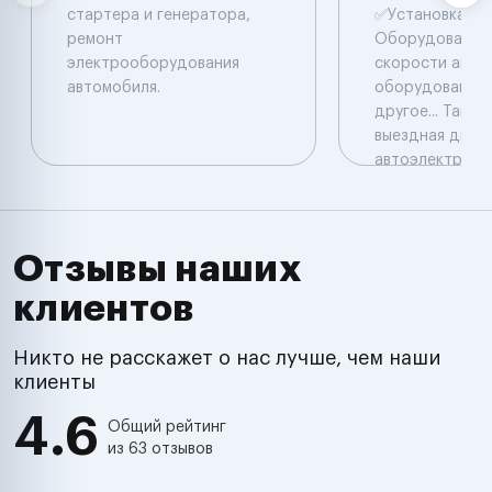
стартера и генератора,
✅Уcтaновкa До
ремонт
Обоpудовaния
электрооборудования
скорости авто
автомобиля.
оборудованием
дpугое... Такж
выездная диагн
автоэлектрика
Отзывы наших
клиентов
Никто не расскажет о нас лучше, чем наши
клиенты
4.6
Общий рейтинг
из 63 отзывов