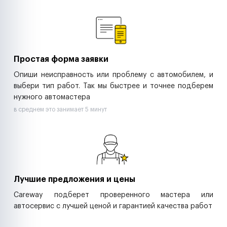
Ремонт спецтехники
Ритейл-сети
Управляющие компании
Страховые компании
B2B-дистрибьюторы
Простая форма заявки
Опиши неисправность или проблему с автомобилем, и
выбери тип работ. Так мы быстрее и точнее подберем
нужного автомастера
в среднем это занимает 5 минут
Лучшие предложения и цены
Careway подберет проверенного мастера или
автосервис с лучшей ценой и гарантией качества работ