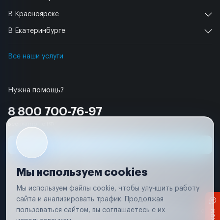
В Красноярске
В Екатеринбурге
Все наши услуги
Нужна помощь?
8 800 700-76-97
Бесплатно по РФ
Заявка на ремонт
Мы используем cookies
Мы используем файлы cookie, чтобы улучшить работу
сайта и анализировать трафик. Продолжая
Условия использования
Удаление аккаунта
пользоваться сайтом, вы соглашаетесь с их
Вся информация, представленная на сайте, носит исключительно
информационный характер и не является публичной офертой в