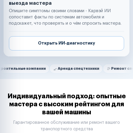
выезда мастера
Опишите симптомы своими словами - Карвэй ИИ
сопоставит факты по системам автомобиля и
подскажет, что проверять и о чём спросить мастера.
Открыть ИИ-диагностику
Нам доверяют
Частные автолюбители
ые компании
Аренда спецтехники
Ремонт спецтехники
Маркетплейсы
Службы доставки
Логистические компании
Транспортные компании
Таксопарки
Индивидуальный подход: опытные
Автопарки
мастера с высоким рейтингом для
Автодилеры
вашей машины
Сервисные центры
Поставщики запчастей
Гарантированное обслуживание или ремонт вашего
Строительные компании
транспортного средства
Аренда спецтехники