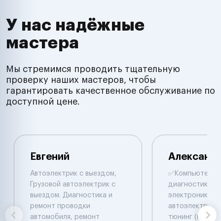
У нас надёжные
мастера
Мы стремимся проводить тщательную
проверку наших мастеров, чтобы
гарантировать качественное обслуживание по
доступной цене.
Евгений
Александ
Автоэлектрик с выездом,
✅Компьютepна
Грузовой автоэлектрик с
диaгнocтикa ✅
выездом. Диагностика и
электpоники и
ремонт проводки
автоэлектрики
автомобиля, ремонт
тюнинг (прошив