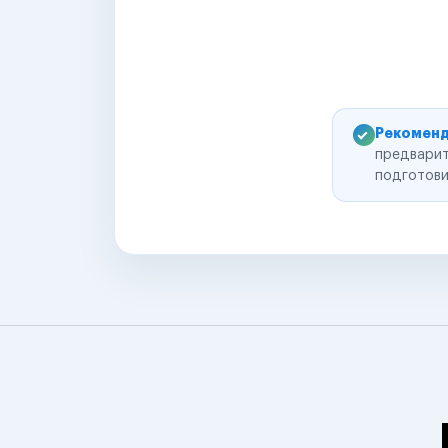
Рекоменд
предварит
подготови