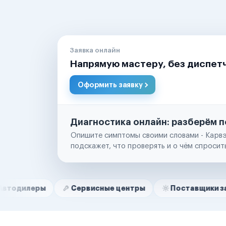
Заявка онлайн
Напрямую мастеру, без диспет
Оформить заявку
Диагностика онлайн: разберём п
Опишите симптомы своими словами - Карвэ
подскажет, что проверять и о чём спросит
Нам доверяют
Частные автолюбители
ы
Сервисные центры
Поставщики запчастей
Маркетплейсы
Службы доставки
Логистические компании
Транспортные компании