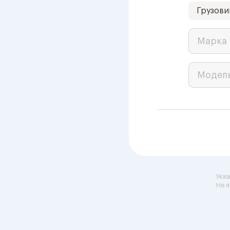
Грузови
Марка 
Модел
Указ
Не я