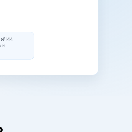
эй ИИ:
у и
о