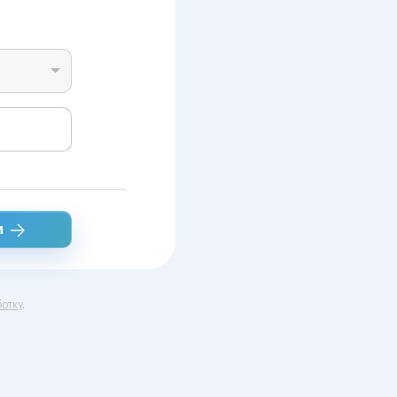
и
отку
.