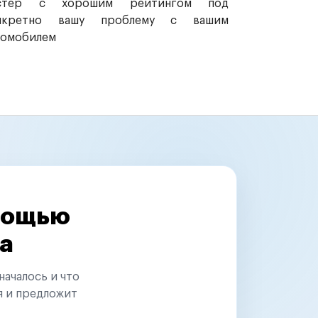
стер с хорошим рейтингом под
нкретно вашу проблему с вашим
томобилем
омощью
а
началось и что
я и предложит