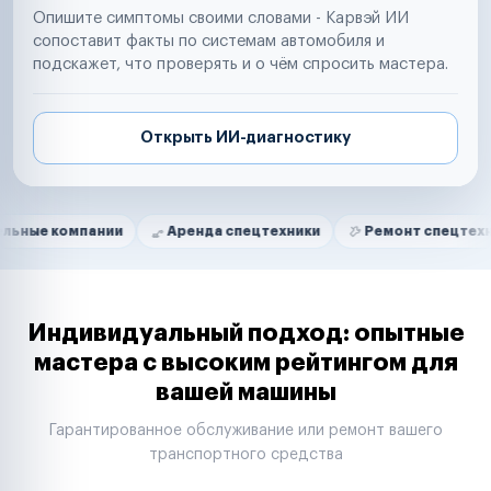
Опишите симптомы своими словами - Карвэй ИИ
сопоставит факты по системам автомобиля и
подскажет, что проверять и о чём спросить мастера.
Открыть ИИ-диагностику
Нам доверяют
Частные автолюбители
мпании
Аренда спецтехники
Ремонт спецтехники
Маркетплейсы
Службы доставки
Логистические компании
Транспортные компании
Таксопарки
Индивидуальный подход: опытные
Автопарки
мастера с высоким рейтингом для
Автодилеры
вашей машины
Сервисные центры
Поставщики запчастей
Гарантированное обслуживание или ремонт вашего
Строительные компании
транспортного средства
Аренда спецтехники
Ремонт спецтехники