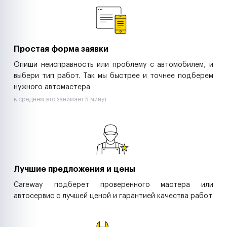
Ритейл-сети
Управляющие компании
Страховые компании
B2B-дистрибьюторы
Простая форма заявки
Опиши неисправность или проблему с автомобилем, и
выбери тип работ. Так мы быстрее и точнее подберем
нужного автомастера
в среднем это занимает 5 минут
Лучшие предложения и цены
Careway подберет проверенного мастера или
автосервис с лучшей ценой и гарантией качества работ