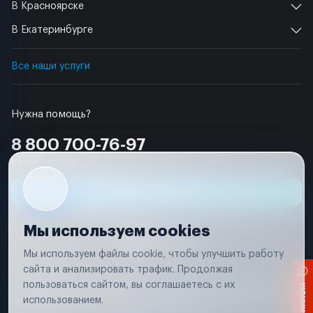
В Красноярске
В Екатеринбурге
Все наши услуги
Нужна помощь?
8 800 700-76-97
Бесплатно по РФ
Заявка на ремонт
Мы используем cookies
Мы используем файлы cookie, чтобы улучшить работу
сайта и анализировать трафик. Продолжая
Условия использования
пользоваться сайтом, вы соглашаетесь с их
Вся информация, представленная на сайте, носит исключительно
информационный характер и не является публичной офертой в
использованием.
соответствии с положениями статьи 437 (п. 2) Гражданского кодекса
Российской Федерации