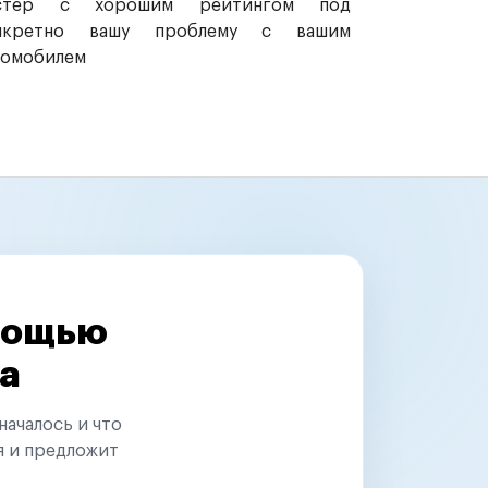
стер с хорошим рейтингом под
нкретно вашу проблему с вашим
томобилем
омощью
а
началось и что
я и предложит