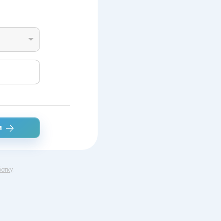
и
отку
.