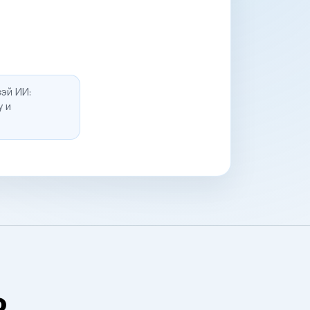
эй ИИ:
у и
о