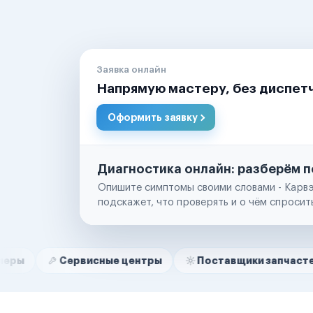
Заявка онлайн
Напрямую мастеру, без диспет
Оформить заявку
Диагностика онлайн: разберём п
Опишите симптомы своими словами - Карвэ
подскажет, что проверять и о чём спросит
Нам доверяют
Частные автолюбители
Сервисные центры
Поставщики запчастей
Стр
Маркетплейсы
Службы доставки
Логистические компании
Транспортные компании