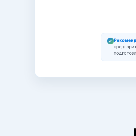
Рекоменд
предварит
подготови