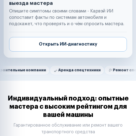
выезда мастера
Опишите симптомы своими словами - Карвэй ИИ
сопоставит факты по системам автомобиля и
подскажет, что проверять и о чём спросить мастера.
Открыть ИИ-диагностику
Нам доверяют
Частные автолюбители
ые компании
Аренда спецтехники
Ремонт спецтехники
Маркетплейсы
Службы доставки
Логистические компании
Транспортные компании
Таксопарки
Индивидуальный подход: опытные
Автопарки
мастера с высоким рейтингом для
Автодилеры
вашей машины
Сервисные центры
Поставщики запчастей
Гарантированное обслуживание или ремонт вашего
Строительные компании
транспортного средства
Аренда спецтехники