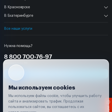
В Красноярске
В Екатеринбурге
Все наши услуги
Нужна помощь?
8 800 700-76-97
Бесплатно по РФ
Заявка на ремонт
Мы используем cookies
Мы используем файлы cookie, чтобы улучшить работу
сайта и анализировать трафик. Продолжая
Условия использования
пользоваться сайтом, вы соглашаетесь с их
Вся информация, представленная на сайте, носит исключительно
информационный характер и не является публичной офертой в