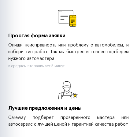
Ремонт спецтехники
Ритейл-сети
Управляющие компании
Страховые компании
B2B-дистрибьюторы
Простая форма заявки
Опиши неисправность или проблему с автомобилем, и
выбери тип работ. Так мы быстрее и точнее подберем
нужного автомастера
в среднем это занимает 5 минут
Лучшие предложения и цены
Careway подберет проверенного мастера или
автосервис с лучшей ценой и гарантией качества работ