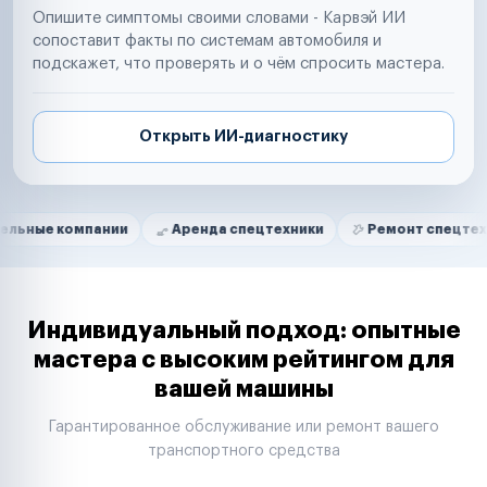
Опишите симптомы своими словами - Карвэй ИИ
сопоставит факты по системам автомобиля и
подскажет, что проверять и о чём спросить мастера.
Открыть ИИ-диагностику
Нам доверяют
Частные автолюбители
омпании
Аренда спецтехники
Ремонт спецтехники
Маркетплейсы
Службы доставки
Логистические компании
Транспортные компании
Таксопарки
Индивидуальный подход: опытные
Автопарки
мастера с высоким рейтингом для
Автодилеры
вашей машины
Сервисные центры
Поставщики запчастей
Гарантированное обслуживание или ремонт вашего
Строительные компании
транспортного средства
Аренда спецтехники
Ремонт спецтехники