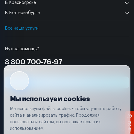
В Красноярске
В Екатеринбурге
Все наши услуги
Нужна помощь?
8 800 700-76-97
Бесплатно по РФ
Заявка на ремонт
Мы используем cookies
Мы используем файлы cookie, чтобы улучшить работу
сайта и анализировать трафик. Продолжая
Условия использования
Удаление аккаунта
пользоваться сайтом, вы соглашаетесь с их
Вся информация, представленная на сайте, носит исключительно
информационный характер и не является публичной офертой в
использованием.
соответствии с положениями статьи 437 (п. 2) Гражданского кодекса
Российской Федерации