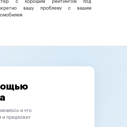
стер с хорошим рейтингом под
нкретно вашу проблему с вашим
томобилем
омощью
а
началось и что
я и предложит