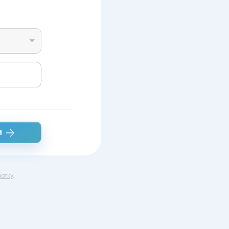
и
отку
.