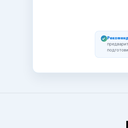
Рекоменд
предварит
подготови