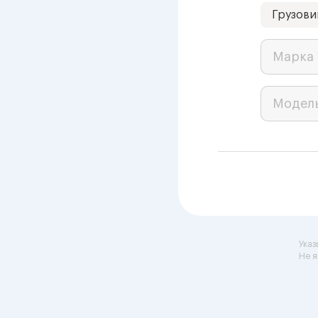
Грузови
Марка 
Модел
Указ
Не я