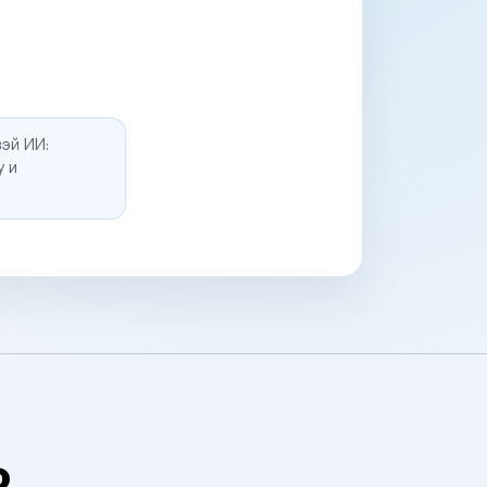
эй ИИ:
у и
о