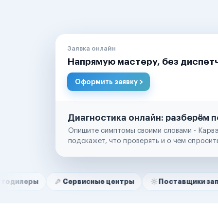
Заявка онлайн
Напрямую мастеру, без диспет
Оформить заявку
Диагностика онлайн: разберём п
Опишите симптомы своими словами - Карвэ
подскажет, что проверять и о чём спросит
Нам доверяют
Частные автолюбители
Сервисные центры
Поставщики запчастей
Маркетплейсы
Службы доставки
Логистические компании
Транспортные компании