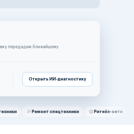
аявку передадим ближайшему
Открыть ИИ-диагностику
Ремонт спецтехники
Ритейл-сети
Управляю