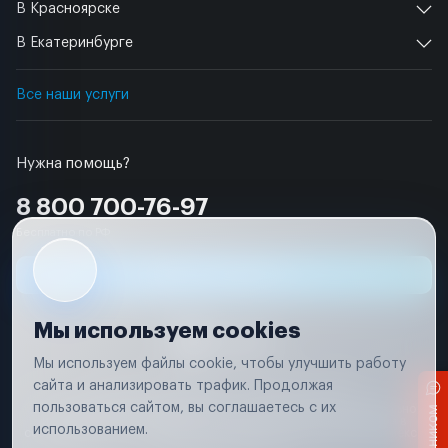
В Красноярске
В Екатеринбурге
Все наши услуги
Нужна помощь?
8 800 700-76-97
Бесплатно по РФ
Заявка на ремонт
Мы используем cookies
Мы используем файлы cookie, чтобы улучшить работу
сайта и анализировать трафик. Продолжая
Условия использования
Удаление аккаунта
пользоваться сайтом, вы соглашаетесь с их
Вся информация, представленная на сайте, носит исключительно
информационный характер и не является публичной офертой в
использованием.
соответствии с положениями статьи 437 (п. 2) Гражданского кодекса
Российской Федерации