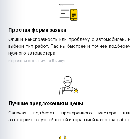
Ритейл-сети
Управляющие компании
Страховые компании
B2B-дистрибьюторы
Простая форма заявки
Опиши неисправность или проблему с автомобилем, и
выбери тип работ. Так мы быстрее и точнее подберем
нужного автомастера
в среднем это занимает 5 минут
Лучшие предложения и цены
Careway подберет проверенного мастера или
автосервис с лучшей ценой и гарантией качества работ