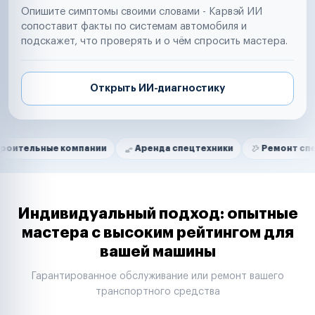
Опишите симптомы своими словами - Карвэй ИИ
сопоставит факты по системам автомобиля и
подскажет, что проверять и о чём спросить мастера.
Открыть ИИ-диагностику
Нам доверяют
Частные автолюбители
е компании
Аренда спецтехники
Ремонт спецтехники
Маркетплейсы
Службы доставки
Логистические компании
Транспортные компании
Таксопарки
Индивидуальный подход: опытные
Автопарки
мастера с высоким рейтингом для
Автодилеры
вашей машины
Сервисные центры
Поставщики запчастей
Гарантированное обслуживание или ремонт вашего
Строительные компании
транспортного средства
Аренда спецтехники
Ремонт спецтехники