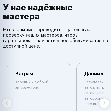
У нас надёжные
мастера
Мы стремимся проводить тщательную
проверку наших мастеров, чтобы
гарантировать качественное обслуживание по
доступной цене.
Ваграм
Даниил
Хороший и добрый
Результативны
автоэлектрик
автоэлектрик и
автомеханик по
автомобилям. 
легенда))