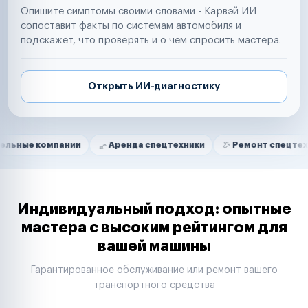
Опишите симптомы своими словами - Карвэй ИИ
сопоставит факты по системам автомобиля и
подскажет, что проверять и о чём спросить мастера.
Открыть ИИ-диагностику
Нам доверяют
Частные автолюбители
омпании
Аренда спецтехники
Ремонт спецтехники
Маркетплейсы
Службы доставки
Логистические компании
Транспортные компании
Таксопарки
Индивидуальный подход: опытные
Автопарки
мастера с высоким рейтингом для
Автодилеры
вашей машины
Сервисные центры
Поставщики запчастей
Гарантированное обслуживание или ремонт вашего
Строительные компании
транспортного средства
Аренда спецтехники
Ремонт спецтехники