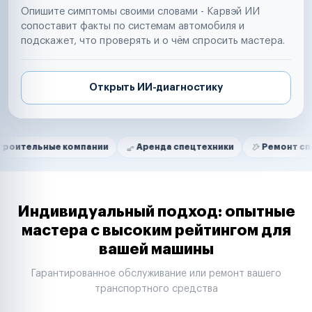
Опишите симптомы своими словами - Карвэй ИИ
сопоставит факты по системам автомобиля и
подскажет, что проверять и о чём спросить мастера.
Открыть ИИ-диагностику
Нам доверяют
Частные автолюбители
ные компании
Аренда спецтехники
Ремонт спецтехник
Маркетплейсы
Службы доставки
Логистические компании
Транспортные компании
Таксопарки
Индивидуальный подход: опытные
Автопарки
мастера с высоким рейтингом для
Автодилеры
вашей машины
Сервисные центры
Поставщики запчастей
Гарантированное обслуживание или ремонт вашего
Строительные компании
транспортного средства
Аренда спецтехники
Ремонт спецтехники