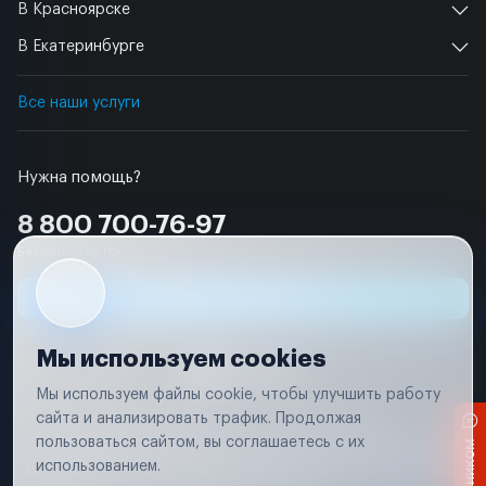
В Красноярске
В Екатеринбурге
Все наши услуги
Нужна помощь?
8 800 700-76-97
Бесплатно по РФ
Заявка на ремонт
Мы используем cookies
Мы используем файлы cookie, чтобы улучшить работу
сайта и анализировать трафик. Продолжая
Условия использования
Удаление аккаунта
пользоваться сайтом, вы соглашаетесь с их
Вся информация, представленная на сайте, носит исключительно
информационный характер и не является публичной офертой в
использованием.
соответствии с положениями статьи 437 (п. 2) Гражданского кодекса
Российской Федерации