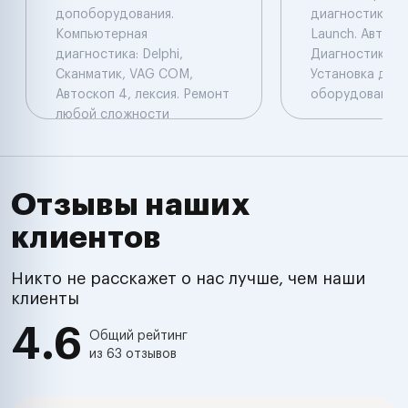
допоборудования.
диагностика: De
Компьютерная
Launch. Автоэл
диагностика: Delphi,
Диагностика. Ч
Сканматик, VAG COM,
Установка доп
Автоскоп 4, лексия. Ремонт
оборудования.
любой сложности
Отзывы наших
клиентов
Никто не расскажет о нас лучше, чем наши
клиенты
4.6
Общий рейтинг
из 63 отзывов