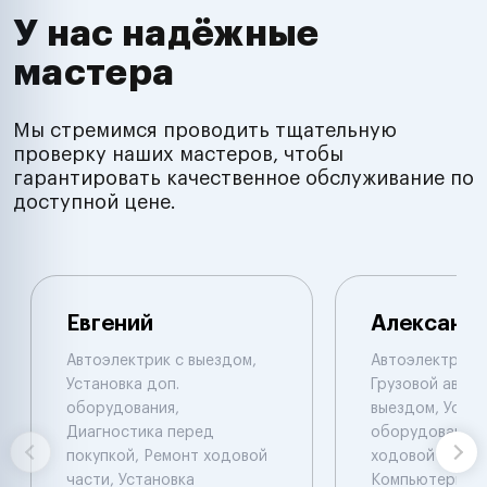
У нас надёжные
мастера
Мы стремимся проводить тщательную
проверку наших мастеров, чтобы
гарантировать качественное обслуживание по
доступной цене.
Евгений
Александ
Автоэлектрик с выездом,
Автоэлектрик с
Установка доп.
Грузовой автоэ
оборудования,
выездом, Устан
Диагностика перед
оборудования,
покупкой, Ремонт ходовой
ходовой части.
части, Установка
Компьютерная