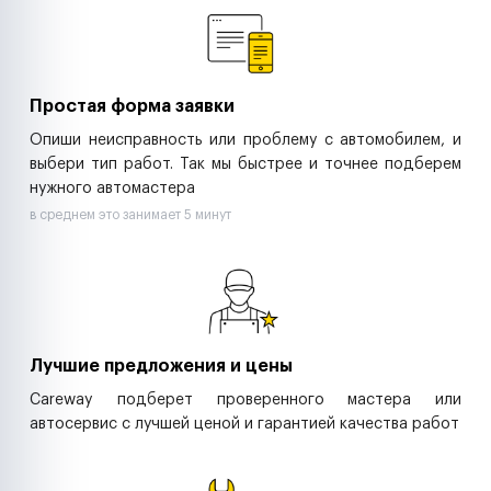
Ритейл-сети
Управляющие компании
Страховые компании
B2B-дистрибьюторы
Простая форма заявки
Опиши неисправность или проблему с автомобилем, и
выбери тип работ. Так мы быстрее и точнее подберем
нужного автомастера
в среднем это занимает 5 минут
Лучшие предложения и цены
Careway подберет проверенного мастера или
автосервис с лучшей ценой и гарантией качества работ