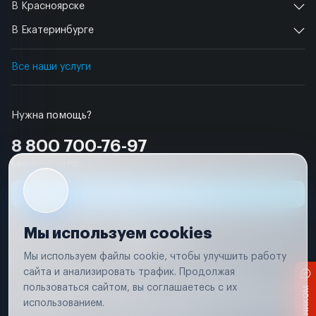
В Красноярске
В Екатеринбурге
Все наши услуги
Нужна помощь?
8 800 700-76-97
Бесплатно по РФ
Заявка на ремонт
Мы используем cookies
Мы используем файлы cookie, чтобы улучшить работу
сайта и анализировать трафик. Продолжая
Условия использования
Удаление аккаунта
пользоваться сайтом, вы соглашаетесь с их
Вся информация, представленная на сайте, носит исключительно
информационный характер и не является публичной офертой в
использованием.
соответствии с положениями статьи 437 (п. 2) Гражданского кодекса
Российской Федерации