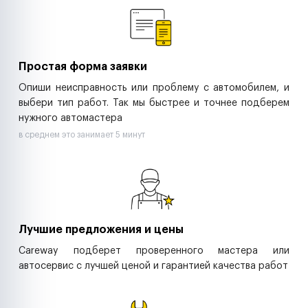
Ритейл-сети
Управляющие компании
Страховые компании
B2B-дистрибьюторы
Простая форма заявки
Опиши неисправность или проблему с автомобилем, и
выбери тип работ. Так мы быстрее и точнее подберем
нужного автомастера
в среднем это занимает 5 минут
Лучшие предложения и цены
Careway подберет проверенного мастера или
автосервис с лучшей ценой и гарантией качества работ