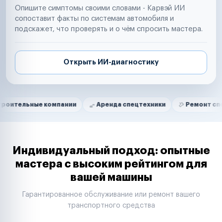
Опишите симптомы своими словами - Карвэй ИИ
сопоставит факты по системам автомобиля и
подскажет, что проверять и о чём спросить мастера.
Открыть ИИ-диагностику
Нам доверяют
Частные автолюбители
ые компании
Аренда спецтехники
Ремонт спецтехники
Маркетплейсы
Службы доставки
Логистические компании
Транспортные компании
Таксопарки
Индивидуальный подход: опытные
Автопарки
мастера с высоким рейтингом для
Автодилеры
вашей машины
Сервисные центры
Поставщики запчастей
Гарантированное обслуживание или ремонт вашего
Строительные компании
транспортного средства
Аренда спецтехники
Ремонт спецтехники