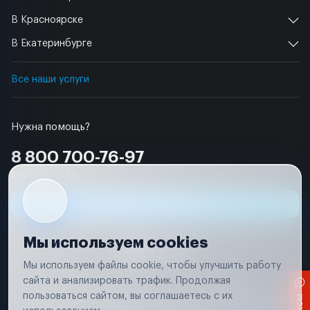
В Красноярске
В Екатеринбурге
Все наши услуги
Нужна помощь?
8 800 700-76-97
Бесплатно по РФ
Заявка на ремонт
Мы используем cookies
Мы используем файлы cookie, чтобы улучшить работу
сайта и анализировать трафик. Продолжая
Условия использования
Удаление аккаунта
пользоваться сайтом, вы соглашаетесь с их
Вся информация, представленная на сайте, носит исключительно
информационный характер и не является публичной офертой в