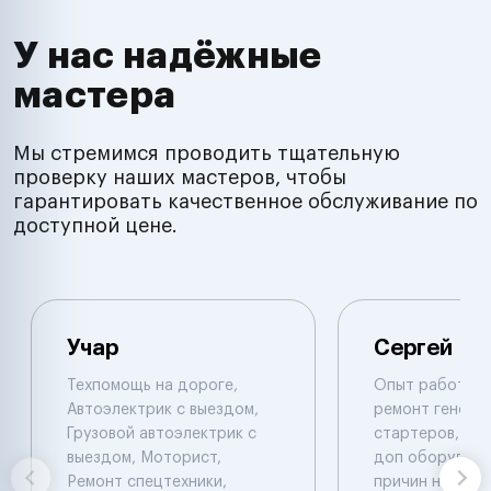
У нас надёжные
мастера
Мы стремимся проводить тщательную
проверку наших мастеров, чтобы
гарантировать качественное обслуживание по
доступной цене.
Учар
Сергей
Техпомощь на дороге,
Опыт работы 1
Автоэлектрик с выездом,
ремонт генера
Грузовой автоэлектрик с
стартеров, уст
выездом, Моторист,
доп оборудова
Ремонт спецтехники,
причин не исп