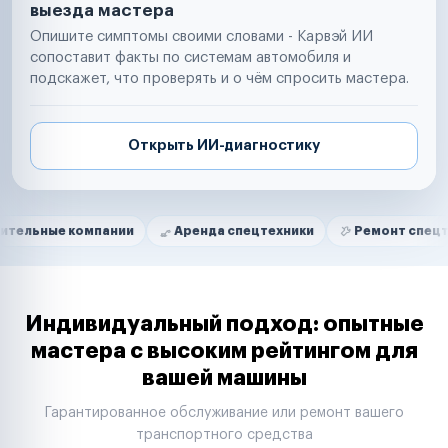
выезда мастера
Опишите симптомы своими словами - Карвэй ИИ
сопоставит факты по системам автомобиля и
подскажет, что проверять и о чём спросить мастера.
Открыть ИИ-диагностику
Нам доверяют
Частные автолюбители
компании
Аренда спецтехники
Ремонт спецтехники
Маркетплейсы
Службы доставки
Логистические компании
Транспортные компании
Таксопарки
Индивидуальный подход: опытные
Автопарки
мастера с высоким рейтингом для
Автодилеры
вашей машины
Сервисные центры
Поставщики запчастей
Гарантированное обслуживание или ремонт вашего
Строительные компании
транспортного средства
Аренда спецтехники