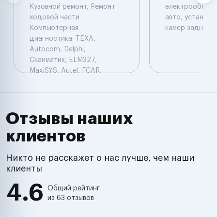
Кузовной ремонт, Ремонт
электрооборуд
ходовой части.
авто, установк
Компьютерная
камер заднего 
диагностика: TEXA,
Autocom, Delphi,
Сканматик, ELM327,
MaxiSYS, Autel, FCAR,
PIWIS, Star Diagnosis.
Электрика, двигатель, КПП,
сварочные работы,
ходовой части, жестяные
Отзывы наших
работы
клиентов
Никто не расскажет о нас лучше, чем наши
клиенты
4.6
Общий рейтинг
из 63 отзывов