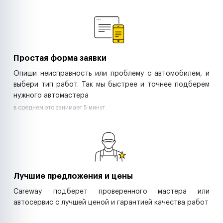
Ремонт спецтехники
Ритейл-сети
Управляющие компании
Страховые компании
B2B-дистрибьюторы
Простая форма заявки
Опиши неисправность или проблему с автомобилем, и
выбери тип работ. Так мы быстрее и точнее подберем
нужного автомастера
в среднем это занимает 5 минут
Лучшие предложения и цены
Careway подберет проверенного мастера или
автосервис с лучшей ценой и гарантией качества работ