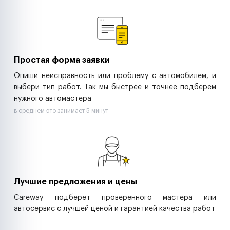
Ремонт спецтехники
Ритейл-сети
Управляющие компании
Страховые компании
B2B-дистрибьюторы
Простая форма заявки
Опиши неисправность или проблему с автомобилем, и
выбери тип работ. Так мы быстрее и точнее подберем
нужного автомастера
в среднем это занимает 5 минут
Лучшие предложения и цены
Careway подберет проверенного мастера или
автосервис с лучшей ценой и гарантией качества работ