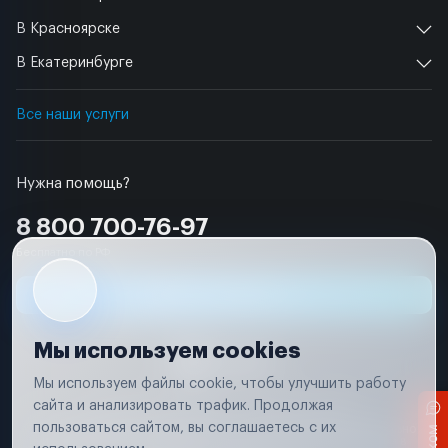
В Красноярске
В Екатеринбурге
Все наши услуги
Нужна помощь?
8 800 700-76-97
Бесплатно по РФ
Заявка на ремонт
Мы используем cookies
Мы используем файлы cookie, чтобы улучшить работу
сайта и анализировать трафик. Продолжая
Условия использования
Удаление аккаунта
пользоваться сайтом, вы соглашаетесь с их
Вся информация, представленная на сайте, носит исключительно
информационный характер и не является публичной офертой в