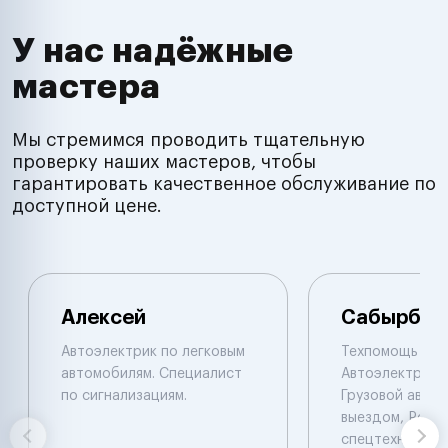
У нас надёжные
мастера
Мы стремимся проводить тщательную
проверку наших мастеров, чтобы
гарантировать качественное обслуживание по
доступной цене.
Алексей
Сабырбек
Автоэлектрик по легковым
Техпомощь на 
автомобилям. Специалист
Автоэлектрик с
по сигнализациям.
Грузовой автоэ
выездом, Ремо
спецтехники De