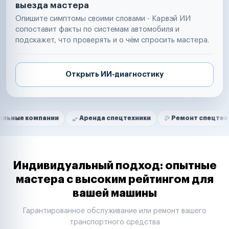
выезда мастера
Опишите симптомы своими словами - Карвэй ИИ
сопоставит факты по системам автомобиля и
подскажет, что проверять и о чём спросить мастера.
Открыть ИИ-диагностику
Нам доверяют
Частные автолюбители
мпании
Аренда спецтехники
Ремонт спецтехники
Маркетплейсы
Службы доставки
Логистические компании
Транспортные компании
Таксопарки
Индивидуальный подход: опытные
Автопарки
мастера с высоким рейтингом для
Автодилеры
вашей машины
Сервисные центры
Поставщики запчастей
Гарантированное обслуживание или ремонт вашего
Строительные компании
транспортного средства
Аренда спецтехники