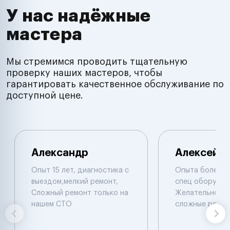
У нас надёжные
мастера
Мы стремимся проводить тщательную
проверку наших мастеров, чтобы
гарантировать качественное обслуживание по
доступной цене.
Александр
Алексей
Опыт 15 лет, диагностика с
Опыта более 1
выездом,мелкий ремонт,
спец оборудов
Сложный ремонт только на
Желательно в м
нашем СТО
сложные ремон