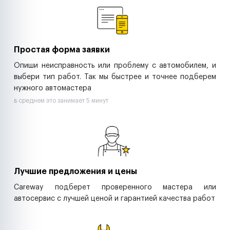
Ритейл-сети
Управляющие компании
Страховые компании
B2B-дистрибьюторы
Простая форма заявки
Опиши неисправность или проблему с автомобилем, и
выбери тип работ. Так мы быстрее и точнее подберем
нужного автомастера
в среднем это занимает 5 минут
Лучшие предложения и цены
Careway подберет проверенного мастера или
автосервис с лучшей ценой и гарантией качества работ