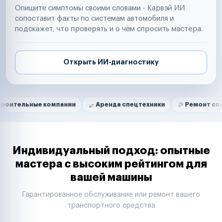
Опишите симптомы своими словами - Карвэй ИИ
сопоставит факты по системам автомобиля и
подскажет, что проверять и о чём спросить мастера.
Открыть ИИ-диагностику
Нам доверяют
Частные автолюбители
е компании
Аренда спецтехники
Ремонт спецтехники
Маркетплейсы
Службы доставки
Логистические компании
Транспортные компании
Таксопарки
Индивидуальный подход: опытные
Автопарки
мастера с высоким рейтингом для
Автодилеры
вашей машины
Сервисные центры
Поставщики запчастей
Гарантированное обслуживание или ремонт вашего
Строительные компании
транспортного средства
Аренда спецтехники
Ремонт спецтехники