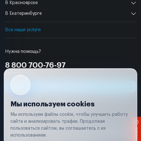
В Красноярске
В Екатеринбурге
Все наши услуги
Нужна помощь?
8 800 700-76-97
Бесплатно по РФ
Заявка на ремонт
Мы используем cookies
Мы используем файлы cookie, чтобы улучшить работу
сайта и анализировать трафик. Продолжая
Условия использования
пользоваться сайтом, вы соглашаетесь с их
Вся информация, представленная на сайте, носит исключительно
информационный характер и не является публичной офертой в
использованием.
соответствии с положениями статьи 437 (п. 2) Гражданского кодекса
Российской Федерации