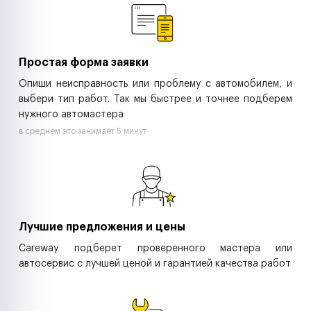
Ритейл-сети
Управляющие компании
Страховые компании
B2B-дистрибьюторы
Простая форма заявки
Опиши неисправность или проблему с автомобилем, и
выбери тип работ. Так мы быстрее и точнее подберем
нужного автомастера
в среднем это занимает 5 минут
Лучшие предложения и цены
Careway подберет проверенного мастера или
автосервис с лучшей ценой и гарантией качества работ