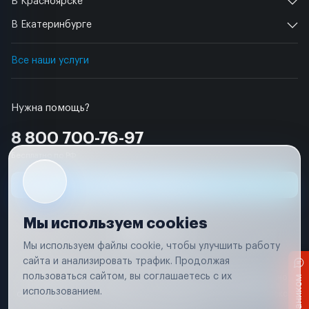
В Красноярске
В Екатеринбурге
Все наши услуги
Нужна помощь?
8 800 700-76-97
Бесплатно по РФ
Заявка на ремонт
Мы используем cookies
Мы используем файлы cookie, чтобы улучшить работу
сайта и анализировать трафик. Продолжая
Условия использования
пользоваться сайтом, вы соглашаетесь с их
Вся информация, представленная на сайте, носит исключительно
информационный характер и не является публичной офертой в
использованием.
соответствии с положениями статьи 437 (п. 2) Гражданского кодекса
Российской Федерации