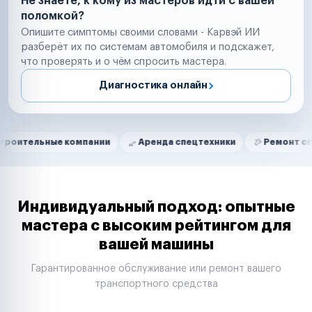
Не знаете, к кому из мастеров идти с вашей
поломкой?
Опишите симптомы своими словами - Карвэй ИИ
разберёт их по системам автомобиля и подскажет,
что проверять и о чём спросить мастера.
Диагностика онлайн
Нам доверяют
Частные автолюбители
ые компании
Аренда спецтехники
Ремонт спецтехники
Маркетплейсы
Службы доставки
Логистические компании
Транспортные компании
Таксопарки
Индивидуальный подход: опытные
Автопарки
мастера с высоким рейтингом для
Автодилеры
вашей машины
Сервисные центры
Поставщики запчастей
Гарантированное обслуживание или ремонт вашего
Строительные компании
транспортного средства
Аренда спецтехники
Ремонт спецтехники