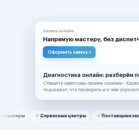
Заявка онлайн
Напрямую мастеру, без диспет
Оформить заявку
Диагностика онлайн: разберём п
Опишите симптомы своими словами - Карвэ
подскажет, что проверять и о чём спросит
Нам доверяют
Частные автолюбители
Сервисные центры
Поставщики запчастей
Маркетплейсы
Службы доставки
Логистические компании
Транспортные компании