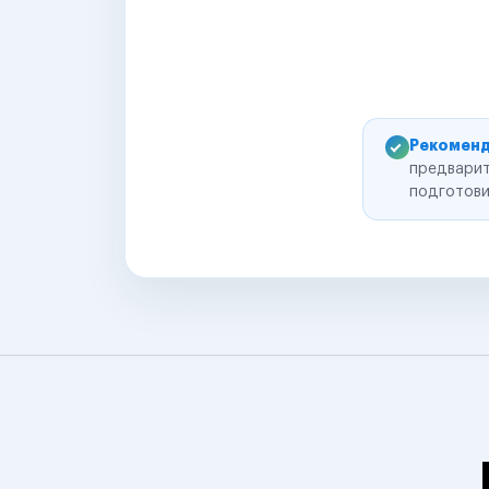
Рекоменд
предварит
подготови