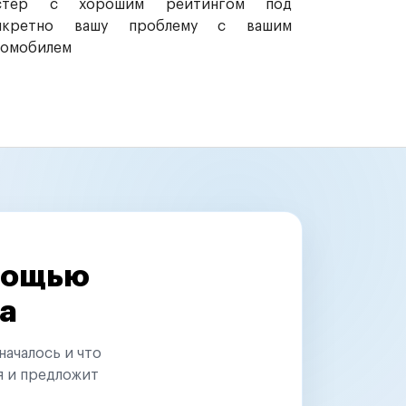
стер с хорошим рейтингом под
нкретно вашу проблему с вашим
томобилем
омощью
а
началось и что
я и предложит