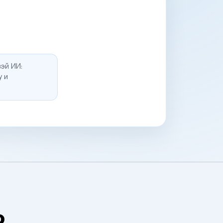
эй ИИ:
у и
о