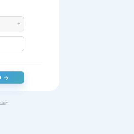
и
отку
.