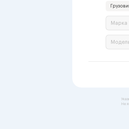
Грузови
Марка 
Модел
Указ
Не я