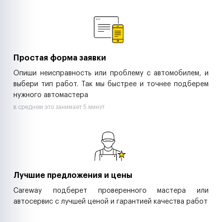
Ремонт спецтехники
Ритейл-сети
Управляющие компании
Страховые компании
B2B-дистрибьюторы
Простая форма заявки
Опиши неисправность или проблему с автомобилем, и
выбери тип работ. Так мы быстрее и точнее подберем
нужного автомастера
в среднем это занимает 5 минут
Лучшие предложения и цены
Careway подберет проверенного мастера или
автосервис с лучшей ценой и гарантией качества работ