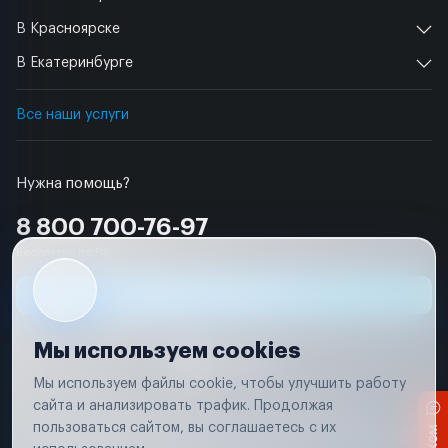
В Красноярске
В Екатеринбурге
Все наши услуги
Нужна помощь?
8 800 700-76-97
Бесплатно по РФ
Заявка на ремонт
Мы используем cookies
Мы используем файлы cookie, чтобы улучшить работу
сайта и анализировать трафик. Продолжая
Условия использования
Удаление аккаунта
пользоваться сайтом, вы соглашаетесь с их
Вся информация, представленная на сайте, носит исключительно
информационный характер и не является публичной офертой в