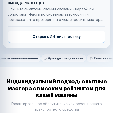
выезда мастера
Опишите симптомы своими словами - Карвэй ИИ
сопоставит факты по системам автомобиля и
подскажет, что проверять и о чём спросить мастера.
Открыть ИИ-диагностику
Нам доверяют
Частные автолюбители
е компании
Аренда спецтехники
Ремонт спецтехники
Маркетплейсы
Службы доставки
Логистические компании
Транспортные компании
Таксопарки
Индивидуальный подход: опытные
Автопарки
мастера с высоким рейтингом для
Автодилеры
вашей машины
Сервисные центры
Поставщики запчастей
Гарантированное обслуживание или ремонт вашего
Строительные компании
транспортного средства
Аренда спецтехники