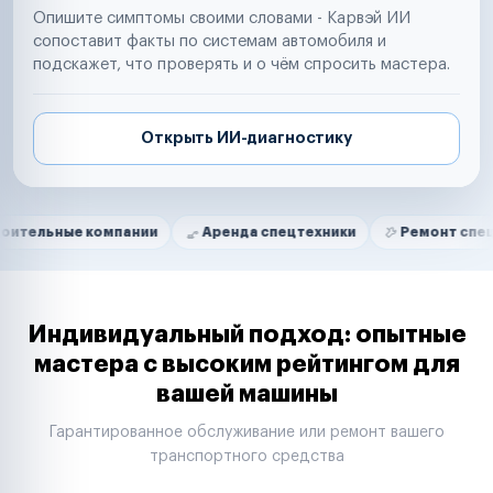
Опишите симптомы своими словами - Карвэй ИИ
сопоставит факты по системам автомобиля и
подскажет, что проверять и о чём спросить мастера.
Открыть ИИ-диагностику
Нам доверяют
Частные автолюбители
е компании
Аренда спецтехники
Ремонт спецтехники
Маркетплейсы
Службы доставки
Логистические компании
Транспортные компании
Таксопарки
Индивидуальный подход: опытные
Автопарки
мастера с высоким рейтингом для
Автодилеры
вашей машины
Сервисные центры
Поставщики запчастей
Гарантированное обслуживание или ремонт вашего
Строительные компании
транспортного средства
Аренда спецтехники
Ремонт спецтехники