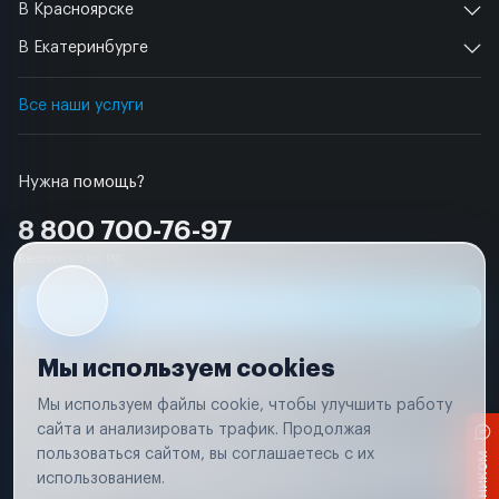
В Красноярске
В Екатеринбурге
Все наши услуги
Нужна помощь?
8 800 700-76-97
Бесплатно по РФ
Заявка на ремонт
Мы используем cookies
Мы используем файлы cookie, чтобы улучшить работу
сайта и анализировать трафик. Продолжая
Условия использования
пользоваться сайтом, вы соглашаетесь с их
Вся информация, представленная на сайте, носит исключительно
информационный характер и не является публичной офертой в
использованием.
соответствии с положениями статьи 437 (п. 2) Гражданского кодекса
Российской Федерации