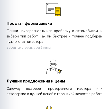
Ритейл-сети
Управляющие компании
Страховые компании
B2B-дистрибьюторы
Простая форма заявки
Опиши неисправность или проблему с автомобилем, и
выбери тип работ. Так мы быстрее и точнее подберем
нужного автомастера
в среднем это занимает 5 минут
Лучшие предложения и цены
Careway подберет проверенного мастера или
автосервис с лучшей ценой и гарантией качества работ