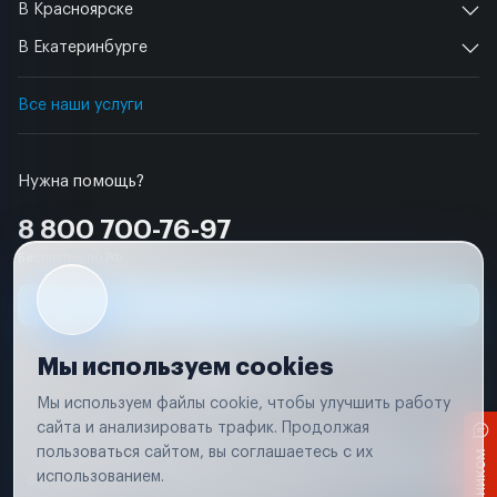
В Красноярске
В Екатеринбурге
Все наши услуги
Нужна помощь?
8 800 700-76-97
Бесплатно по РФ
Заявка на ремонт
Мы используем cookies
Мы используем файлы cookie, чтобы улучшить работу
сайта и анализировать трафик. Продолжая
Условия использования
Удаление аккаунта
пользоваться сайтом, вы соглашаетесь с их
Вся информация, представленная на сайте, носит исключительно
информационный характер и не является публичной офертой в
использованием.
соответствии с положениями статьи 437 (п. 2) Гражданского кодекса
Российской Федерации