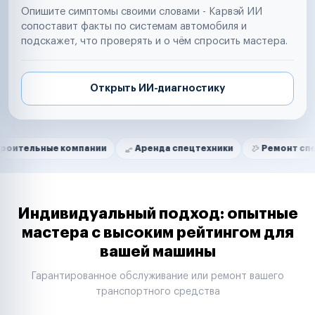
Опишите симптомы своими словами - Карвэй ИИ
сопоставит факты по системам автомобиля и
подскажет, что проверять и о чём спросить мастера.
Открыть ИИ-диагностику
Нам доверяют
Частные автолюбители
ые компании
Аренда спецтехники
Ремонт спецтехники
Маркетплейсы
Службы доставки
Логистические компании
Транспортные компании
Таксопарки
Индивидуальный подход: опытные
Автопарки
мастера с высоким рейтингом для
Автодилеры
вашей машины
Сервисные центры
Поставщики запчастей
Гарантированное обслуживание или ремонт вашего
Строительные компании
транспортного средства
Аренда спецтехники
Ремонт спецтехники