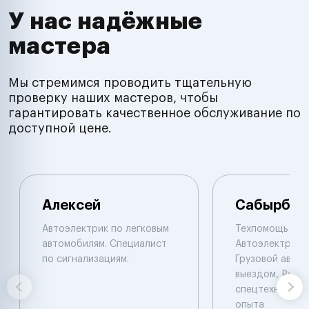
У нас надёжные
мастера
Мы стремимся проводить тщательную
проверку наших мастеров, чтобы
гарантировать качественное обслуживание по
доступной цене.
Алексей
Сабырбек
Автоэлектрик по легковым
Техпомощь на 
автомобилям. Специалист
Автоэлектрик с
по сигнализациям.
Грузовой автоэ
выездом, Ремо
спецтехники De
опыта