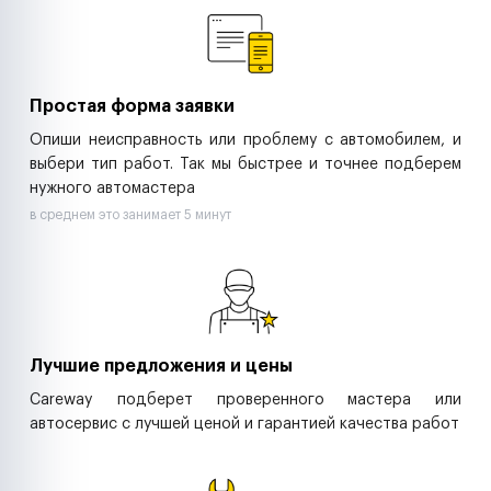
Ритейл-сети
Управляющие компании
Страховые компании
B2B-дистрибьюторы
Простая форма заявки
Опиши неисправность или проблему с автомобилем, и
выбери тип работ. Так мы быстрее и точнее подберем
нужного автомастера
в среднем это занимает 5 минут
Лучшие предложения и цены
Careway подберет проверенного мастера или
автосервис с лучшей ценой и гарантией качества работ