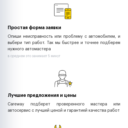
Ритейл-сети
Управляющие компании
Страховые компании
B2B-дистрибьюторы
Простая форма заявки
Опиши неисправность или проблему с автомобилем, и
выбери тип работ. Так мы быстрее и точнее подберем
нужного автомастера
в среднем это занимает 5 минут
Лучшие предложения и цены
Careway подберет проверенного мастера или
автосервис с лучшей ценой и гарантией качества работ