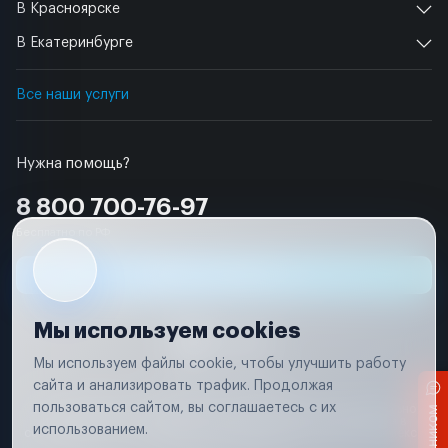
В Красноярске
В Екатеринбурге
Все наши услуги
Нужна помощь?
8 800 700-76-97
Бесплатно по РФ
Заявка на ремонт
Мы используем cookies
Мы используем файлы cookie, чтобы улучшить работу
сайта и анализировать трафик. Продолжая
Условия использования
пользоваться сайтом, вы соглашаетесь с их
Вся информация, представленная на сайте, носит исключительно
информационный характер и не является публичной офертой в
использованием.
соответствии с положениями статьи 437 (п. 2) Гражданского кодекса
Российской Федерации