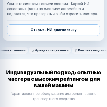
Опишите симптомы своими словами - Карвэй ИИ
сопоставит факты по системам автомобиля и
подскажет, что проверять и о чём спросить мастера.
Открыть ИИ-диагностику
Нам доверяют
Частные автолюбители
мпании
Аренда спецтехники
Ремонт спецтехники
Маркетплейсы
Службы доставки
Логистические компании
Транспортные компании
Таксопарки
Индивидуальный подход: опытные
Автопарки
мастера с высоким рейтингом для
Автодилеры
вашей машины
Сервисные центры
Поставщики запчастей
Гарантированное обслуживание или ремонт вашего
Строительные компании
транспортного средства
Аренда спецтехники
Ремонт спецтехники