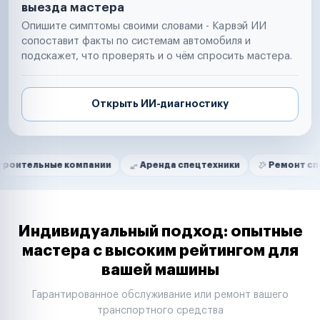
выезда мастера
Опишите симптомы своими словами - Карвэй ИИ
сопоставит факты по системам автомобиля и
подскажет, что проверять и о чём спросить мастера.
Открыть ИИ-диагностику
Нам доверяют
Частные автолюбители
е компании
Аренда спецтехники
Ремонт спецтехники
Маркетплейсы
Службы доставки
Логистические компании
Транспортные компании
Таксопарки
Индивидуальный подход: опытные
Автопарки
мастера с высоким рейтингом для
Автодилеры
вашей машины
Сервисные центры
Поставщики запчастей
Гарантированное обслуживание или ремонт вашего
Строительные компании
транспортного средства
Аренда спецтехники