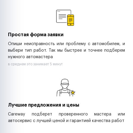
Ремонт спецтехники
Ритейл-сети
Управляющие компании
Страховые компании
B2B-дистрибьюторы
Простая форма заявки
Опиши неисправность или проблему с автомобилем, и
выбери тип работ. Так мы быстрее и точнее подберем
нужного автомастера
в среднем это занимает 5 минут
Лучшие предложения и цены
Careway подберет проверенного мастера или
автосервис с лучшей ценой и гарантией качества работ