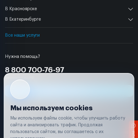
В Красноярске
В Екатеринбурге
Все наши услуги
Нужна помощь?
8 800 700-76-97
Бесплатно по РФ
Заявка на ремонт
Мы используем cookies
Мы используем файлы cookie, чтобы улучшить работу
сайта и анализировать трафик. Продолжая
Условия использования
Удаление аккаунта
пользоваться сайтом, вы соглашаетесь с их
Вся информация, представленная на сайте, носит исключительно
информационный характер и не является публичной офертой в