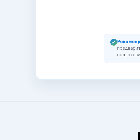
Рекоменд
предварит
подготови