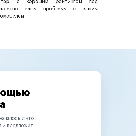
стер с хорошим рейтингом под
нкретно вашу проблему с вашим
томобилем
омощью
а
началось и что
я и предложит