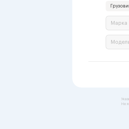
Грузови
Марка 
Модел
Указ
Не я