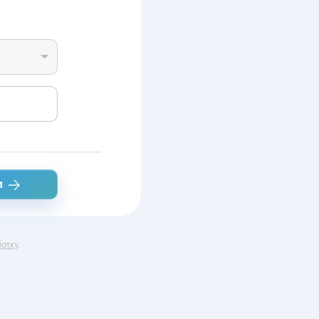
и
отку
.