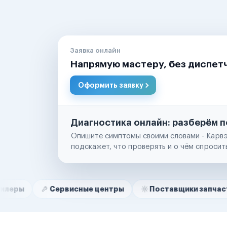
Заявка онлайн
Напрямую мастеру, без диспет
Оформить заявку
Диагностика онлайн: разберём п
Опишите симптомы своими словами - Карвэ
подскажет, что проверять и о чём спросит
Нам доверяют
Частные автолюбители
Сервисные центры
Поставщики запчастей
С
Маркетплейсы
Службы доставки
Логистические компании
Транспортные компании