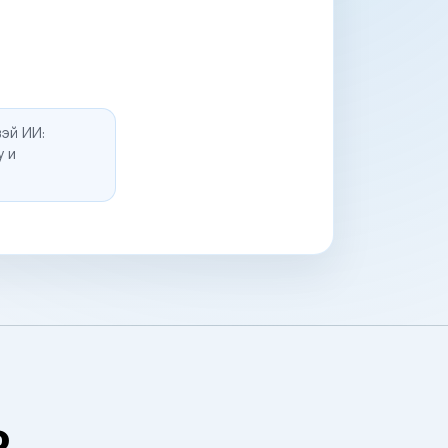
эй ИИ:
у и
о