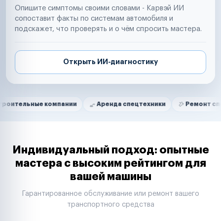
Опишите симптомы своими словами - Карвэй ИИ
сопоставит факты по системам автомобиля и
подскажет, что проверять и о чём спросить мастера.
Открыть ИИ-диагностику
Нам доверяют
Частные автолюбители
ые компании
Аренда спецтехники
Ремонт спецтехники
Маркетплейсы
Службы доставки
Логистические компании
Транспортные компании
Таксопарки
Индивидуальный подход: опытные
Автопарки
мастера с высоким рейтингом для
Автодилеры
вашей машины
Сервисные центры
Поставщики запчастей
Гарантированное обслуживание или ремонт вашего
Строительные компании
транспортного средства
Аренда спецтехники
Ремонт спецтехники