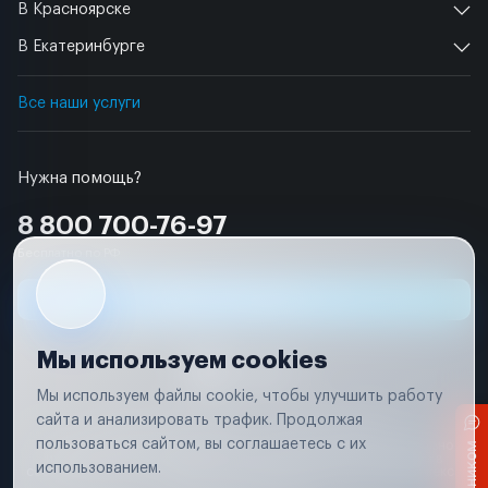
В Красноярске
В Екатеринбурге
Все наши услуги
Нужна помощь?
8 800 700-76-97
Бесплатно по РФ
Заявка на ремонт
Мы используем cookies
Мы используем файлы cookie, чтобы улучшить работу
сайта и анализировать трафик. Продолжая
Условия использования
Удаление аккаунта
пользоваться сайтом, вы соглашаетесь с их
Вся информация, представленная на сайте, носит исключительно
информационный характер и не является публичной офертой в
использованием.
соответствии с положениями статьи 437 (п. 2) Гражданского кодекса
Российской Федерации