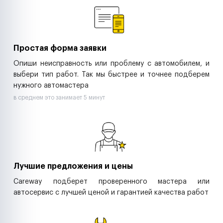
Ритейл-сети
Управляющие компании
Страховые компании
B2B-дистрибьюторы
Простая форма заявки
Опиши неисправность или проблему с автомобилем, и
выбери тип работ. Так мы быстрее и точнее подберем
нужного автомастера
в среднем это занимает 5 минут
Лучшие предложения и цены
Careway подберет проверенного мастера или
автосервис с лучшей ценой и гарантией качества работ