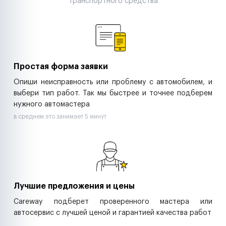
транспортного средства
Аренда спецтехники
Ремонт спецтехники
Ритейл-сети
Управляющие компании
Страховые компании
B2B-дистрибьюторы
Простая форма заявки
Опиши неисправность или проблему с автомобилем, и
выбери тип работ. Так мы быстрее и точнее подберем
нужного автомастера
в среднем это занимает 5 минут
Лучшие предложения и цены
Careway подберет проверенного мастера или
автосервис с лучшей ценой и гарантией качества работ