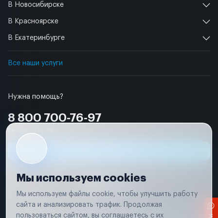
В Новосибирске
В Красноярске
В Екатеринбурге
Все наши услуги
Нужна помощь?
8 800 700-76-97
Бесплатно по РФ
Заявка на ремонт
Мы используем cookies
Мы используем файлы cookie, чтобы улучшить работу
сайта и анализировать трафик. Продолжая
Условия использования
пользоваться сайтом, вы соглашаетесь с их
Вся информация, представленная на сайте, носит исключительно