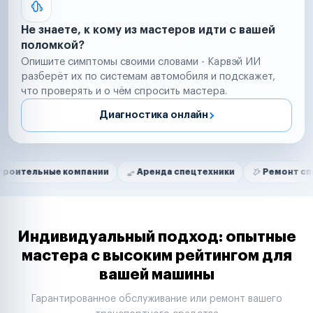
Не знаете, к кому из мастеров идти с вашей
поломкой?
Опишите симптомы своими словами - Карвэй ИИ
разберёт их по системам автомобиля и подскажет,
что проверять и о чём спросить мастера.
Диагностика онлайн
Нам доверяют
Частные автолюбители
ые компании
Аренда спецтехники
Ремонт спецтехники
Маркетплейсы
Службы доставки
Логистические компании
Транспортные компании
Таксопарки
Индивидуальный подход: опытные
Автопарки
мастера с высоким рейтингом для
Автодилеры
вашей машины
Сервисные центры
Поставщики запчастей
Гарантированное обслуживание или ремонт вашего
Строительные компании