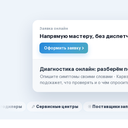
Заявка онлайн
Напрямую мастеру, без диспет
Оформить заявку
Диагностика онлайн: разберём п
Опишите симптомы своими словами - Карвэ
подскажет, что проверять и о чём спросит
Нам доверяют
Частные автолюбители
Сервисные центры
Поставщики запчастей
Маркетплейсы
Службы доставки
Логистические компании
Транспортные компании