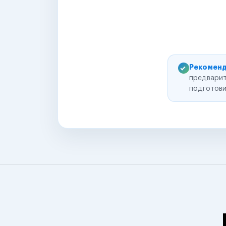
Рекоменд
предварит
подготови