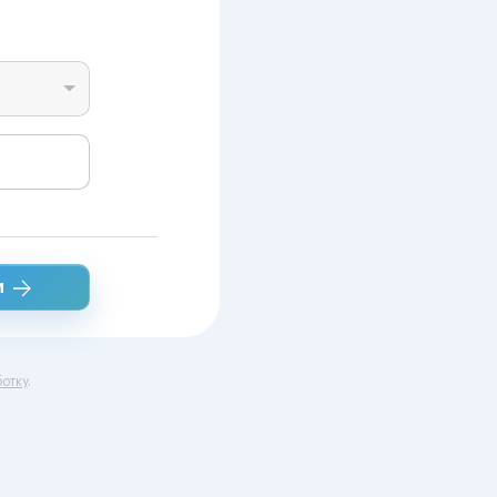
и
отку
.