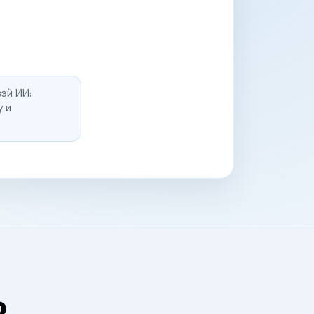
эй ИИ:
у и
о