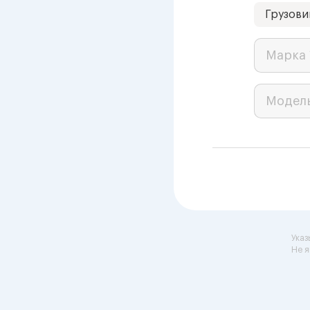
Грузови
Марка 
Модел
Указ
Не я