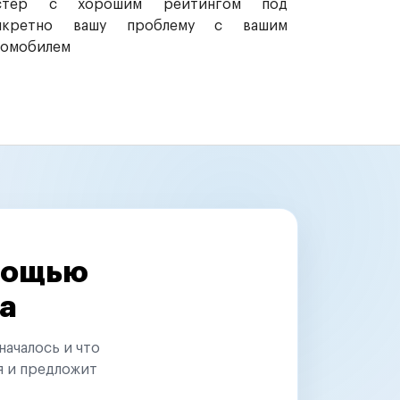
стер с хорошим рейтингом под
нкретно вашу проблему с вашим
томобилем
омощью
а
началось и что
я и предложит