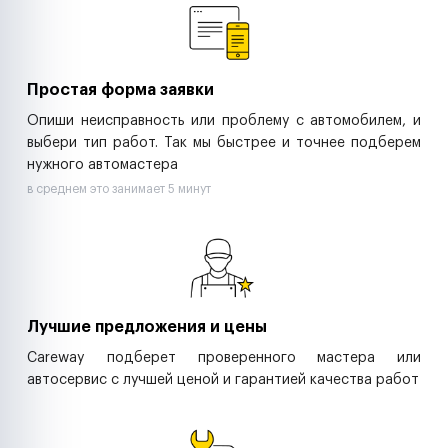
Ритейл-сети
Управляющие компании
Страховые компании
B2B-дистрибьюторы
Простая форма заявки
Опиши неисправность или проблему с автомобилем, и
выбери тип работ. Так мы быстрее и точнее подберем
нужного автомастера
в среднем это занимает 5 минут
Лучшие предложения и цены
Careway подберет проверенного мастера или
автосервис с лучшей ценой и гарантией качества работ