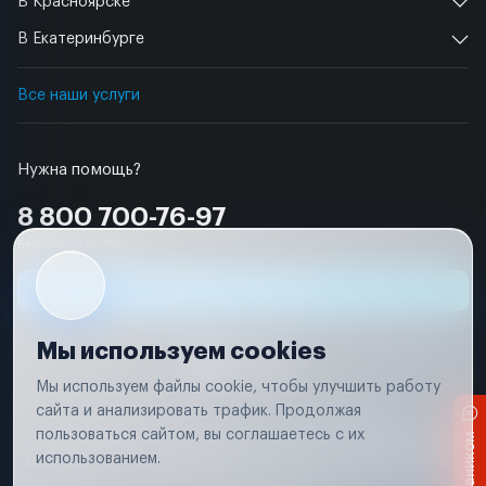
В Красноярске
В Екатеринбурге
Все наши услуги
Нужна помощь?
8 800 700-76-97
Бесплатно по РФ
Заявка на ремонт
Мы используем cookies
Мы используем файлы cookie, чтобы улучшить работу
сайта и анализировать трафик. Продолжая
Условия использования
Удаление аккаунта
пользоваться сайтом, вы соглашаетесь с их
Вся информация, представленная на сайте, носит исключительно
информационный характер и не является публичной офертой в
использованием.
соответствии с положениями статьи 437 (п. 2) Гражданского кодекса
Российской Федерации