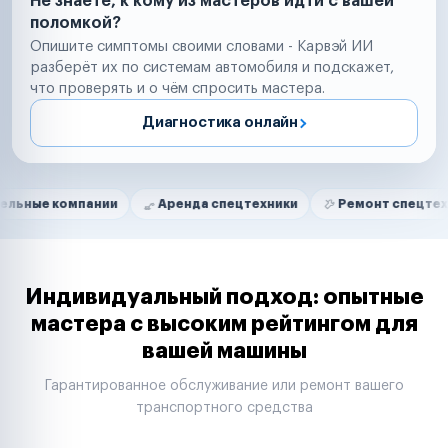
Не знаете, к кому из мастеров идти с вашей
поломкой?
Опишите симптомы своими словами - Карвэй ИИ
разберёт их по системам автомобиля и подскажет,
что проверять и о чём спросить мастера.
Диагностика онлайн
Нам доверяют
Частные автолюбители
мпании
Аренда спецтехники
Ремонт спецтехники
Маркетплейсы
Службы доставки
Логистические компании
Транспортные компании
Таксопарки
Индивидуальный подход: опытные
Автопарки
мастера с высоким рейтингом для
Автодилеры
вашей машины
Сервисные центры
Поставщики запчастей
Гарантированное обслуживание или ремонт вашего
Строительные компании
транспортного средства
Аренда спецтехники
Ремонт спецтехники