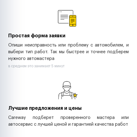
Ремонт спецтехники
Ритейл-сети
Управляющие компании
Страховые компании
B2B-дистрибьюторы
Простая форма заявки
Опиши неисправность или проблему с автомобилем, и
выбери тип работ. Так мы быстрее и точнее подберем
нужного автомастера
в среднем это занимает 5 минут
Лучшие предложения и цены
Careway подберет проверенного мастера или
автосервис с лучшей ценой и гарантией качества работ