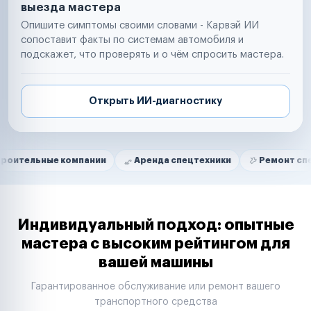
выезда мастера
Опишите симптомы своими словами - Карвэй ИИ
сопоставит факты по системам автомобиля и
подскажет, что проверять и о чём спросить мастера.
Открыть ИИ-диагностику
Нам доверяют
Частные автолюбители
ые компании
Аренда спецтехники
Ремонт спецтехники
Маркетплейсы
Службы доставки
Логистические компании
Транспортные компании
Таксопарки
Индивидуальный подход: опытные
Автопарки
мастера с высоким рейтингом для
Автодилеры
вашей машины
Сервисные центры
Поставщики запчастей
Гарантированное обслуживание или ремонт вашего
Строительные компании
транспортного средства
Аренда спецтехники