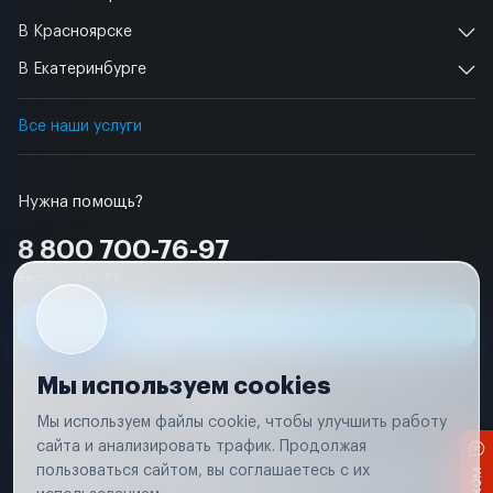
В Красноярске
В Екатеринбурге
Все наши услуги
Нужна помощь?
8 800 700-76-97
Бесплатно по РФ
Заявка на ремонт
Мы используем cookies
Мы используем файлы cookie, чтобы улучшить работу
сайта и анализировать трафик. Продолжая
Условия использования
пользоваться сайтом, вы соглашаетесь с их
Вся информация, представленная на сайте, носит исключительно
информационный характер и не является публичной офертой в