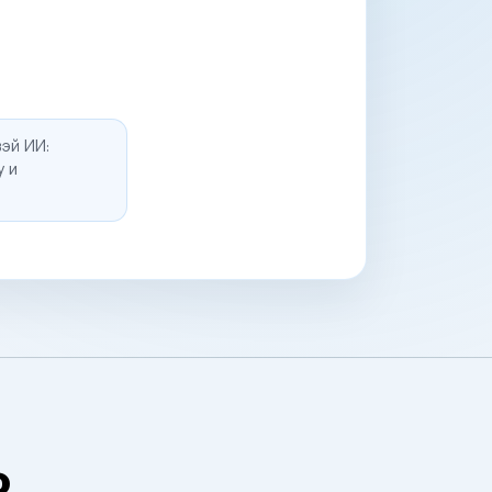
эй ИИ:
у и
о