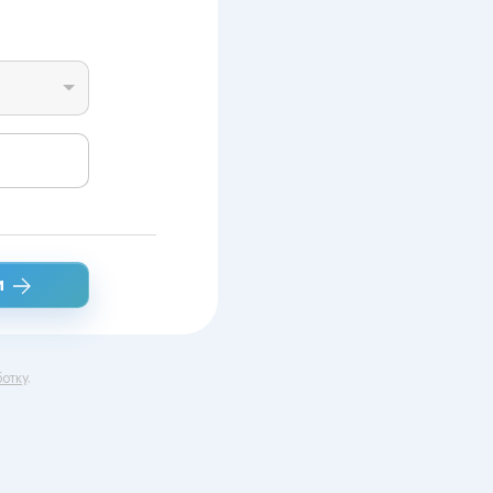
и
отку
.