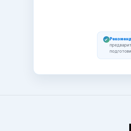
Рекоменд
предварит
подготови