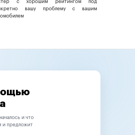
стер с хорошим рейтингом под
нкретно вашу проблему с вашим
томобилем
омощью
а
началось и что
я и предложит