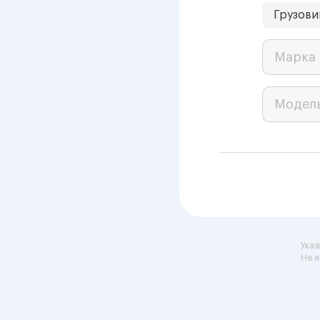
Грузови
Марка 
Модел
Указ
Не я