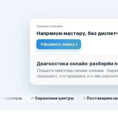
Заявка онлайн
Напрямую мастеру, без диспет
Оформить заявку
Диагностика онлайн: разберём п
Опишите симптомы своими словами - Карвэ
подскажет, что проверять и о чём спросит
Нам доверяют
Частные автолюбители
Сервисные центры
Поставщики запчастей
Маркетплейсы
Службы доставки
Логистические компании
Транспортные компании