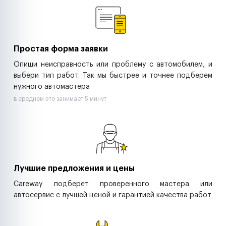
Ритейл-сети
Управляющие компании
Страховые компании
B2B-дистрибьюторы
Простая форма заявки
Опиши неисправность или проблему с автомобилем, и
выбери тип работ. Так мы быстрее и точнее подберем
нужного автомастера
в среднем это занимает 5 минут
Лучшие предложения и цены
Careway подберет проверенного мастера или
автосервис с лучшей ценой и гарантией качества работ