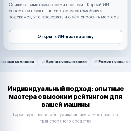
Опишите симптомы своими словами - Карвэй ИИ
сопоставит факты по системам автомобиля и
подскажет, что проверять и о чём спросить мастера.
Открыть ИИ-диагностику
Нам доверяют
Частные автолюбители
мпании
Аренда спецтехники
Ремонт спецтехники
Маркетплейсы
Службы доставки
Логистические компании
Транспортные компании
Таксопарки
Индивидуальный подход: опытные
Автопарки
мастера с высоким рейтингом для
Автодилеры
вашей машины
Сервисные центры
Поставщики запчастей
Гарантированное обслуживание или ремонт вашего
Строительные компании
транспортного средства
Аренда спецтехники
Ремонт спецтехники