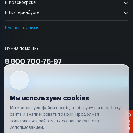
В Красноярске
В Екатеринбурге
Все наши услуги
Нужна помощь?
8 800 700-76-97
Бесплатно по РФ
Заявка на ремонт
Мы используем cookies
Мы используем файлы cookie, чтобы улучшить работу
сайта и анализировать трафик. Продолжая
Условия использования
Удаление аккаунта
пользоваться сайтом, вы соглашаетесь с их
Вся информация, представленная на сайте, носит исключительно
информационный характер и не является публичной офертой в
использованием.
соответствии с положениями статьи 437 (п. 2) Гражданского кодекса
Российской Федерации