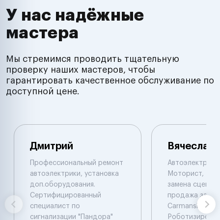
У нас надёжные
мастера
Мы стремимся проводить тщательную
проверку наших мастеров, чтобы
гарантировать качественное обслуживание по
доступной цене.
Дмитрий
Вячеслав
Профессиональный ремонт
Автоэлектрик с
автоэлектрики, установка
Моторист, Рем
доп.оборудования.
замена сцеплен
Сертифицированный
продажа запча
специалист по
Carmanskan
сигнализации "Пандора"
Роботизирова