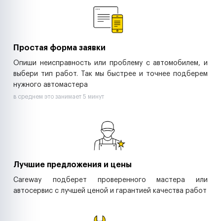
Ритейл-сети
Управляющие компании
Страховые компании
B2B-дистрибьюторы
Простая форма заявки
Опиши неисправность или проблему с автомобилем, и
выбери тип работ. Так мы быстрее и точнее подберем
нужного автомастера
в среднем это занимает 5 минут
Лучшие предложения и цены
Careway подберет проверенного мастера или
автосервис с лучшей ценой и гарантией качества работ