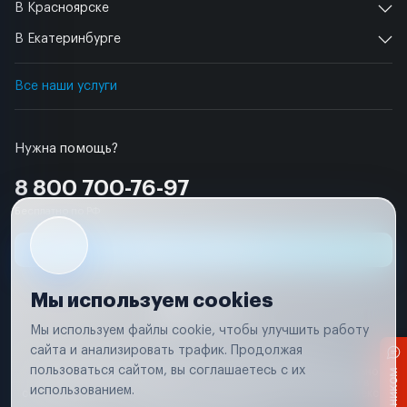
В Красноярске
В Екатеринбурге
Все наши услуги
Нужна помощь?
8 800 700-76-97
Бесплатно по РФ
Заявка на ремонт
Мы используем cookies
Мы используем файлы cookie, чтобы улучшить работу
сайта и анализировать трафик. Продолжая
Условия использования
Удаление аккаунта
пользоваться сайтом, вы соглашаетесь с их
Вся информация, представленная на сайте, носит исключительно
информационный характер и не является публичной офертой в
использованием.
соответствии с положениями статьи 437 (п. 2) Гражданского кодекса
Российской Федерации