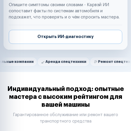
Опишите симптомы своими словами - Карвэй ИИ
сопоставит факты по системам автомобиля и
подскажет, что проверять и о чём спросить мастера.
Открыть ИИ-диагностику
Нам доверяют
Частные автолюбители
мпании
Аренда спецтехники
Ремонт спецтехники
Маркетплейсы
Службы доставки
Логистические компании
Транспортные компании
Таксопарки
Индивидуальный подход: опытные
Автопарки
мастера с высоким рейтингом для
Автодилеры
вашей машины
Сервисные центры
Поставщики запчастей
Гарантированное обслуживание или ремонт вашего
Строительные компании
транспортного средства
Аренда спецтехники
Ремонт спецтехники