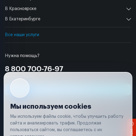
В Красноярске
В Екатеринбурге
Все наши услуги
Нужна помощь?
8 800 700-76-97
Бесплатно по РФ
Заявка на ремонт
Мы используем cookies
Мы используем файлы cookie, чтобы улучшить работу
сайта и анализировать трафик. Продолжая
Условия использования
Удаление аккаунта
пользоваться сайтом, вы соглашаетесь с их
Вся информация, представленная на сайте, носит исключительно
информационный характер и не является публичной офертой в