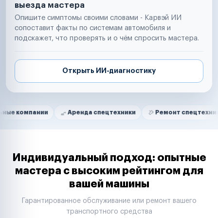
выезда мастера
Опишите симптомы своими словами - Карвэй ИИ
сопоставит факты по системам автомобиля и
подскажет, что проверять и о чём спросить мастера.
Открыть ИИ-диагностику
Нам доверяют
Частные автолюбители
ании
Аренда спецтехники
Ремонт спецтехники
Ри
Маркетплейсы
Службы доставки
Логистические компании
Транспортные компании
Таксопарки
Индивидуальный подход: опытные
Автопарки
мастера с высоким рейтингом для
Автодилеры
вашей машины
Сервисные центры
Поставщики запчастей
Гарантированное обслуживание или ремонт вашего
Строительные компании
транспортного средства
Аренда спецтехники