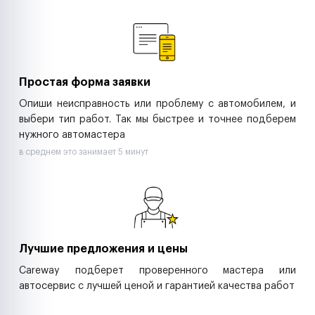
Ремонт спецтехники
Ритейл-сети
Управляющие компании
Страховые компании
B2B-дистрибьюторы
Простая форма заявки
Опиши неисправность или проблему с автомобилем, и
выбери тип работ. Так мы быстрее и точнее подберем
нужного автомастера
в среднем это занимает 5 минут
Лучшие предложения и цены
Careway подберет проверенного мастера или
автосервис с лучшей ценой и гарантией качества работ