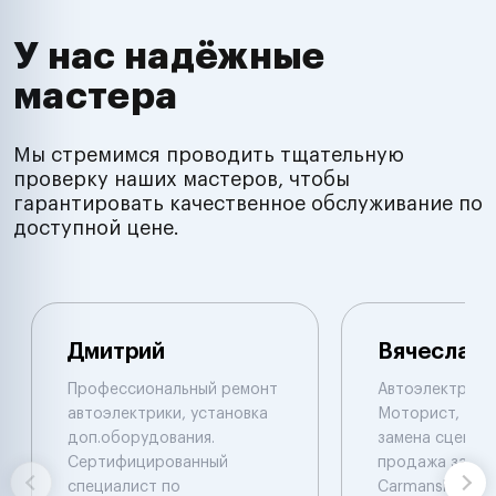
У нас надёжные
мастера
Мы стремимся проводить тщательную
проверку наших мастеров, чтобы
гарантировать качественное обслуживание по
доступной цене.
Дмитрий
Вячеслав
Профессиональный ремонт
Автоэлектрик с
автоэлектрики, установка
Моторист, Рем
доп.оборудования.
замена сцеплен
Сертифицированный
продажа запча
специалист по
Carmanskan