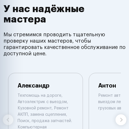
У нас надёжные
мастера
Мы стремимся проводить тщательную
проверку наших мастеров, чтобы
гарантировать качественное обслуживание по
доступной цене.
Александр
Антон
Техпомощь на дороге,
Ремонт автоэл
Автоэлектрик с выездом,
выездом легков
Кузовной ремонт, Ремонт
грузовых авто
АКПП, замена сцепления,
Поиск, продажа запчастей.
Компьютерная