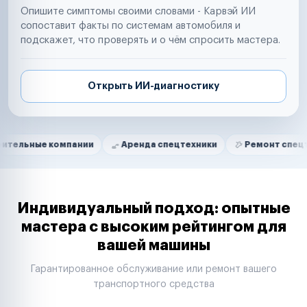
Опишите симптомы своими словами - Карвэй ИИ
сопоставит факты по системам автомобиля и
подскажет, что проверять и о чём спросить мастера.
Открыть ИИ-диагностику
Нам доверяют
Частные автолюбители
 компании
Аренда спецтехники
Ремонт спецтехники
Маркетплейсы
Службы доставки
Логистические компании
Транспортные компании
Таксопарки
Индивидуальный подход: опытные
Автопарки
мастера с высоким рейтингом для
Автодилеры
вашей машины
Сервисные центры
Поставщики запчастей
Гарантированное обслуживание или ремонт вашего
Строительные компании
транспортного средства
Аренда спецтехники
Ремонт спецтехники