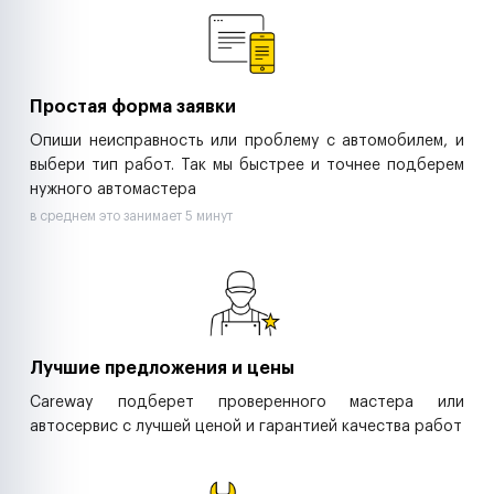
Ритейл-сети
Управляющие компании
Страховые компании
B2B-дистрибьюторы
Простая форма заявки
Опиши неисправность или проблему с автомобилем, и
выбери тип работ. Так мы быстрее и точнее подберем
нужного автомастера
в среднем это занимает 5 минут
Лучшие предложения и цены
Careway подберет проверенного мастера или
автосервис с лучшей ценой и гарантией качества работ