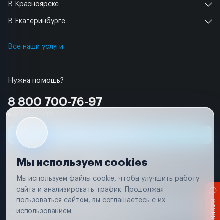
В Красноярске
В Екатеринбурге
Все наши услуги
Нужна помощь?
8 800 700-76-97
Бесплатно по РФ
Заявка на ремонт
Мы используем cookies
Мы используем файлы cookie, чтобы улучшить работу
сайта и анализировать трафик. Продолжая
Условия использования
пользоваться сайтом, вы соглашаетесь с их
Вся информация, представленная на сайте, носит исключительно
информационный характер и не является публичной офертой в
использованием.
соответствии с положениями статьи 437 (п. 2) Гражданского кодекса
Российской Федерации