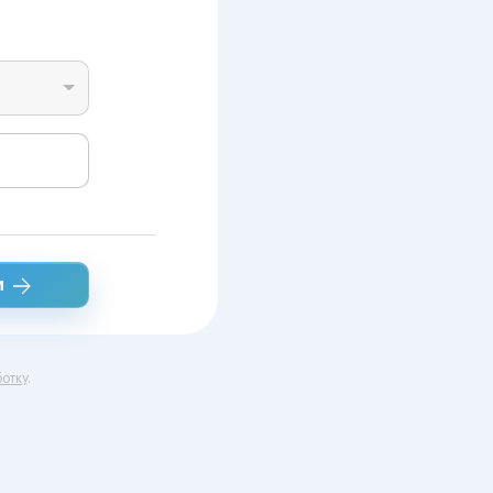
и
отку
.