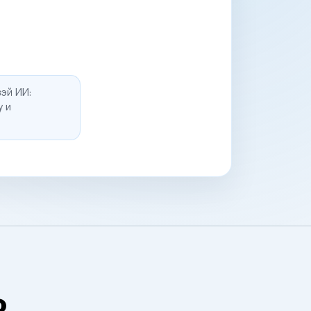
эй ИИ:
у и
о