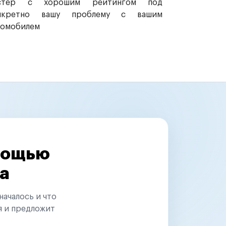
стер с хорошим рейтингом под
нкретно вашу проблему с вашим
томобилем
омощью
а
началось и что
я и предложит