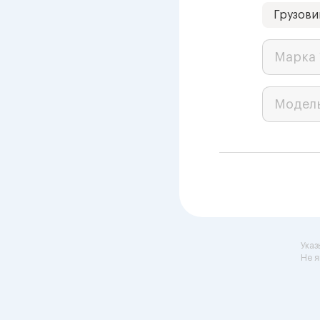
Грузови
Марка 
Модел
Указ
Не я