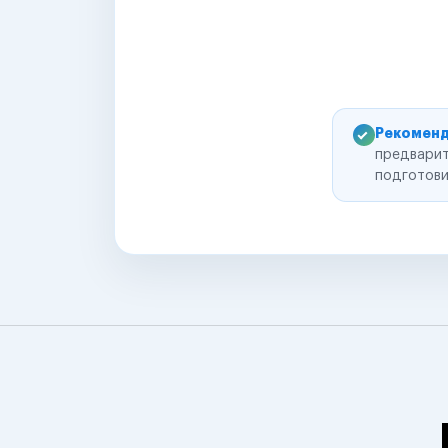
Рекоменд
предварит
подготови