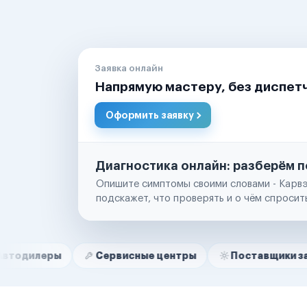
Заявка онлайн
Напрямую мастеру, без диспет
Оформить заявку
Диагностика онлайн: разберём п
Опишите симптомы своими словами - Карвэ
подскажет, что проверять и о чём спросит
Нам доверяют
Частные автолюбители
ы
Сервисные центры
Поставщики запчастей
Маркетплейсы
Службы доставки
Логистические компании
Транспортные компании