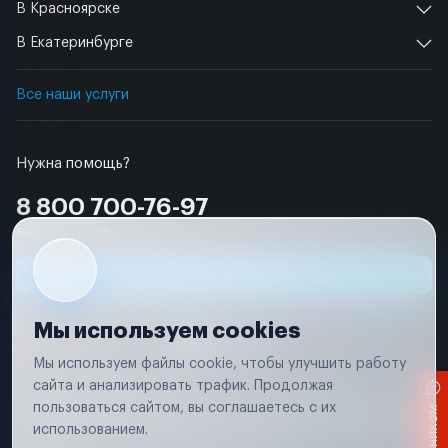
В Красноярске
В Екатеринбурге
Все наши услуги
Нужна помощь?
8 800 700-76-97
Бесплатно по РФ
Заявка на ремонт
Мы используем cookies
Мы используем файлы cookie, чтобы улучшить работу
сайта и анализировать трафик. Продолжая
Условия использования
Удаление аккаунта
пользоваться сайтом, вы соглашаетесь с их
Вся информация, представленная на сайте, носит исключительно
информационный характер и не является публичной офертой в
использованием.
соответствии с положениями статьи 437 (п. 2) Гражданского кодекса
Российской Федерации