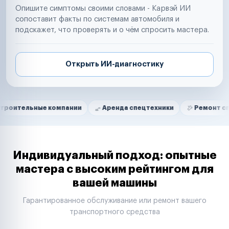
Опишите симптомы своими словами - Карвэй ИИ
сопоставит факты по системам автомобиля и
подскажет, что проверять и о чём спросить мастера.
Открыть ИИ-диагностику
Нам доверяют
Частные автолюбители
ные компании
Аренда спецтехники
Ремонт спецтехник
Маркетплейсы
Службы доставки
Логистические компании
Транспортные компании
Таксопарки
Индивидуальный подход: опытные
Автопарки
мастера с высоким рейтингом для
Автодилеры
вашей машины
Сервисные центры
Поставщики запчастей
Гарантированное обслуживание или ремонт вашего
Строительные компании
транспортного средства
Аренда спецтехники
Ремонт спецтехники