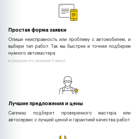
Ритейл-сети
Управляющие компании
Страховые компании
B2B-дистрибьюторы
Простая форма заявки
Опиши неисправность или проблему с автомобилем, и
выбери тип работ. Так мы быстрее и точнее подберем
нужного автомастера
в среднем это занимает 5 минут
Лучшие предложения и цены
Careway подберет проверенного мастера или
автосервис с лучшей ценой и гарантией качества работ