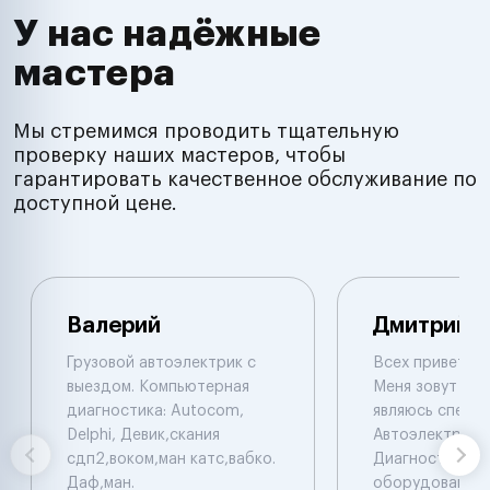
У нас надёжные
мастера
Мы стремимся проводить тщательную
проверку наших мастеров, чтобы
гарантировать качественное обслуживание по
доступной цене.
Валерий
Дмитрий
Грузовой автоэлектрик с
Всех приветств
выездом. Компьютерная
Меня зовут Дми
диагностика: Autocom,
являюсь специ
Delphi, Девик,скания
Автоэлектрико
сдп2,воком,ман катс,вабко.
Диагностом . 
Даф,ман.
оборудование 