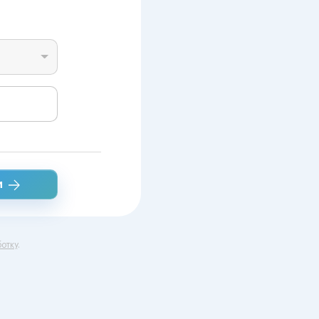
и
отку
.