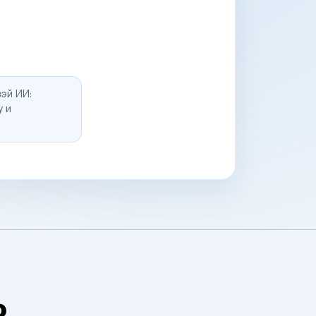
эй ИИ:
у и
о