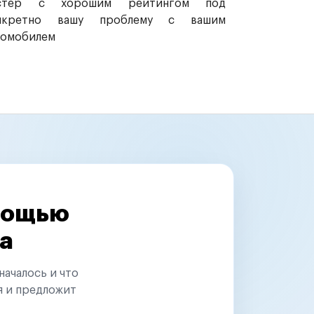
стер с хорошим рейтингом под
нкретно вашу проблему с вашим
томобилем
омощью
а
началось и что
я и предложит