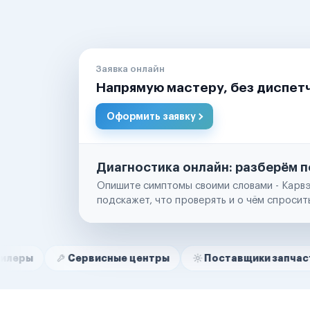
Заявка онлайн
Напрямую мастеру, без диспет
Оформить заявку
Диагностика онлайн: разберём п
Опишите симптомы своими словами - Карвэ
подскажет, что проверять и о чём спросит
Нам доверяют
Частные автолюбители
Сервисные центры
Поставщики запчастей
С
Маркетплейсы
Службы доставки
Логистические компании
Транспортные компании