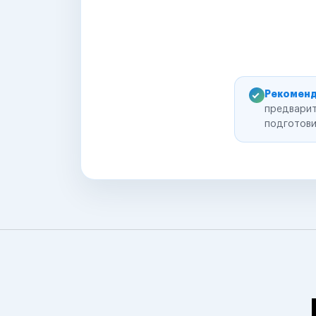
Рекоменд
предварит
подготови