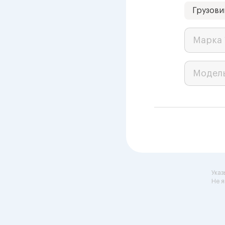
Грузови
Марка 
Модел
Указ
Не я