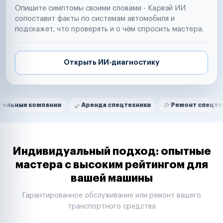
Опишите симптомы своими словами - Карвэй ИИ
сопоставит факты по системам автомобиля и
подскажет, что проверять и о чём спросить мастера.
Открыть ИИ-диагностику
Нам доверяют
Частные автолюбители
мпании
Аренда спецтехники
Ремонт спецтехники
Маркетплейсы
Службы доставки
Логистические компании
Транспортные компании
Таксопарки
Индивидуальный подход: опытные
Автопарки
мастера с высоким рейтингом для
Автодилеры
вашей машины
Сервисные центры
Поставщики запчастей
Гарантированное обслуживание или ремонт вашего
Строительные компании
транспортного средства
Аренда спецтехники
Ремонт спецтехники