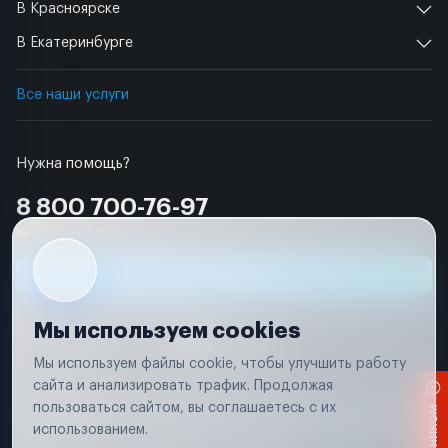
В Красноярске
В Екатеринбурге
Все наши услуги
Нужна помощь?
8 800 700-76-97
Бесплатно по РФ
Заявка на ремонт
Мы используем cookies
Мы используем файлы cookie, чтобы улучшить работу
сайта и анализировать трафик. Продолжая
Условия использования
пользоваться сайтом, вы соглашаетесь с их
Вся информация, представленная на сайте, носит исключительно
информационный характер и не является публичной офертой в
использованием.
соответствии с положениями статьи 437 (п. 2) Гражданского кодекса
Российской Федерации