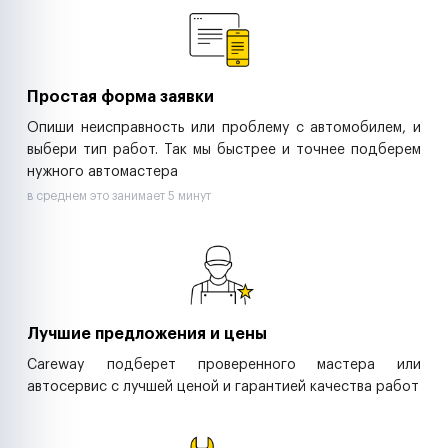
Ритейл-сети
Управляющие компании
Страховые компании
B2B-дистрибьюторы
Простая форма заявки
Опиши неисправность или проблему с автомобилем, и
выбери тип работ. Так мы быстрее и точнее подберем
нужного автомастера
в среднем это занимает 5 минут
Лучшие предложения и цены
Careway подберет проверенного мастера или
автосервис с лучшей ценой и гарантией качества работ