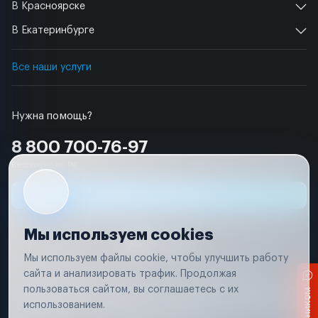
В Красноярске
В Екатеринбурге
Все наши услуги
Нужна помощь?
8 800 700-76-97
Бесплатно по РФ
Заявка на ремонт
Мы используем cookies
Мы используем файлы cookie, чтобы улучшить работу
сайта и анализировать трафик. Продолжая
Условия использования
Удаление аккаунта
пользоваться сайтом, вы соглашаетесь с их
Вся информация, представленная на сайте, носит исключительно
информационный характер и не является публичной офертой в
использованием.
соответствии с положениями статьи 437 (п. 2) Гражданского кодекса
Российской Федерации