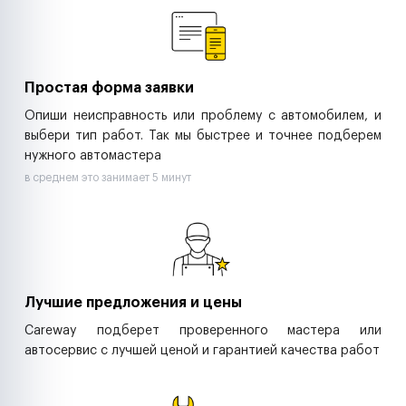
Ритейл-сети
Управляющие компании
Страховые компании
B2B-дистрибьюторы
Простая форма заявки
Опиши неисправность или проблему с автомобилем, и
выбери тип работ. Так мы быстрее и точнее подберем
нужного автомастера
в среднем это занимает 5 минут
Лучшие предложения и цены
Careway подберет проверенного мастера или
автосервис с лучшей ценой и гарантией качества работ