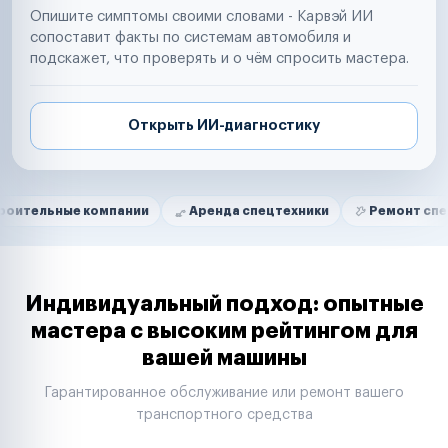
Опишите симптомы своими словами - Карвэй ИИ
сопоставит факты по системам автомобиля и
подскажет, что проверять и о чём спросить мастера.
Открыть ИИ-диагностику
Нам доверяют
Частные автолюбители
 компании
Аренда спецтехники
Ремонт спецтехники
Маркетплейсы
Службы доставки
Логистические компании
Транспортные компании
Таксопарки
Индивидуальный подход: опытные
Автопарки
мастера с высоким рейтингом для
Автодилеры
вашей машины
Сервисные центры
Поставщики запчастей
Гарантированное обслуживание или ремонт вашего
Строительные компании
транспортного средства
Аренда спецтехники
Ремонт спецтехники