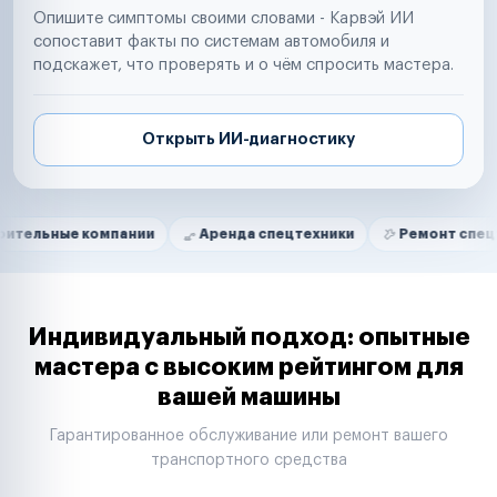
Опишите симптомы своими словами - Карвэй ИИ
сопоставит факты по системам автомобиля и
подскажет, что проверять и о чём спросить мастера.
Открыть ИИ-диагностику
Нам доверяют
Частные автолюбители
 компании
Аренда спецтехники
Ремонт спецтехники
Маркетплейсы
Службы доставки
Логистические компании
Транспортные компании
Таксопарки
Индивидуальный подход: опытные
Автопарки
мастера с высоким рейтингом для
Автодилеры
вашей машины
Сервисные центры
Поставщики запчастей
Гарантированное обслуживание или ремонт вашего
Строительные компании
транспортного средства
Аренда спецтехники
Ремонт спецтехники