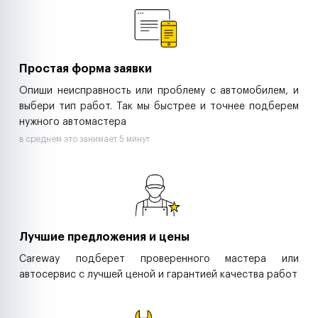
Ритейл-сети
Управляющие компании
Страховые компании
B2B-дистрибьюторы
Простая форма заявки
Опиши неисправность или проблему с автомобилем, и
выбери тип работ. Так мы быстрее и точнее подберем
нужного автомастера
в среднем это занимает 5 минут
Лучшие предложения и цены
Careway подберет проверенного мастера или
автосервис с лучшей ценой и гарантией качества работ