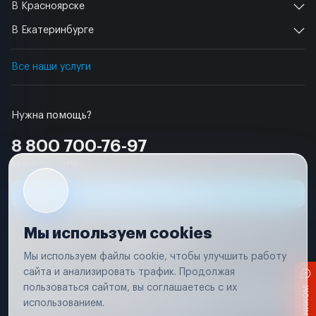
В Красноярске
В Екатеринбурге
Все наши услуги
Нужна помощь?
8 800 700-76-97
Бесплатно по РФ
Заявка на ремонт
Мы используем cookies
Мы используем файлы cookie, чтобы улучшить работу
сайта и анализировать трафик. Продолжая
Условия использования
пользоваться сайтом, вы соглашаетесь с их
Вся информация, представленная на сайте, носит исключительно
информационный характер и не является публичной офертой в
использованием.
соответствии с положениями статьи 437 (п. 2) Гражданского кодекса
Российской Федерации