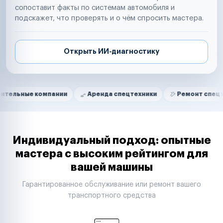
сопоставит факты по системам автомобиля и
подскажет, что проверять и о чём спросить мастера.
Открыть ИИ-диагностику
Нам доверяют
Частные автолюбители
 компании
Аренда спецтехники
Ремонт спецтехники
Маркетплейсы
Службы доставки
Логистические компании
Транспортные компании
Таксопарки
Индивидуальный подход: опытные
Автопарки
мастера с высоким рейтингом для
Автодилеры
вашей машины
Сервисные центры
Поставщики запчастей
Гарантированное обслуживание или ремонт вашего
Строительные компании
транспортного средства
Аренда спецтехники
Ремонт спецтехники
Ритейл-сети