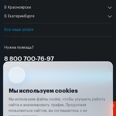
В Красноярске
В Екатеринбурге
Все наши услуги
Нужна помощь?
8 800 700-76-97
Бесплатно по РФ
Заявка на ремонт
Мы используем cookies
Мы используем файлы cookie, чтобы улучшить работу
сайта и анализировать трафик. Продолжая
Условия использования
Удаление аккаунта
пользоваться сайтом, вы соглашаетесь с их
Вся информация, представленная на сайте, носит исключительно
информационный характер и не является публичной офертой в