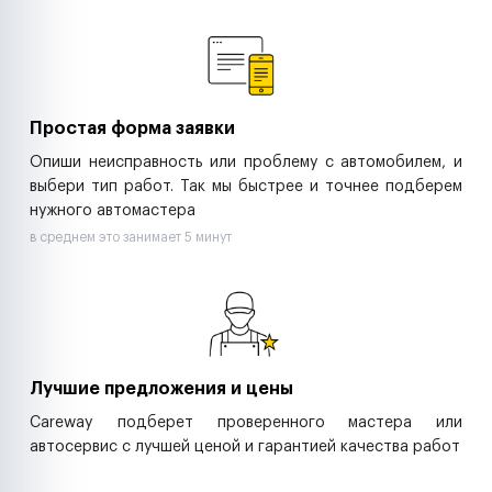
Ремонт спецтехники
Ритейл-сети
Управляющие компании
Страховые компании
B2B-дистрибьюторы
Простая форма заявки
Опиши неисправность или проблему с автомобилем, и
выбери тип работ. Так мы быстрее и точнее подберем
нужного автомастера
в среднем это занимает 5 минут
Лучшие предложения и цены
Careway подберет проверенного мастера или
автосервис с лучшей ценой и гарантией качества работ