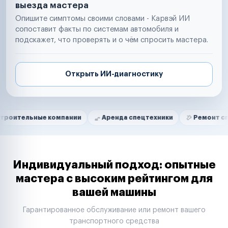
выезда мастера
Опишите симптомы своими словами - Карвэй ИИ
сопоставит факты по системам автомобиля и
подскажет, что проверять и о чём спросить мастера.
Открыть ИИ-диагностику
Нам доверяют
Частные автолюбители
ые компании
Аренда спецтехники
Ремонт спецтехник
Маркетплейсы
Службы доставки
Логистические компании
Транспортные компании
Таксопарки
Индивидуальный подход: опытные
Автопарки
мастера с высоким рейтингом для
Автодилеры
вашей машины
Сервисные центры
Поставщики запчастей
Гарантированное обслуживание или ремонт вашего
Строительные компании
транспортного средства
Аренда спецтехники