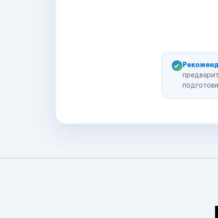
Рекоменд
предварит
подготови