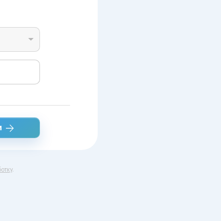
и
отку
.