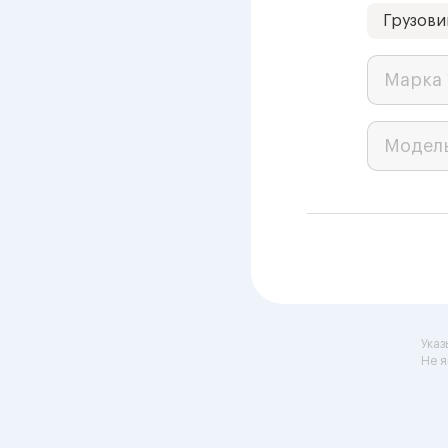
Грузови
Марка 
Модел
Указ
Не я