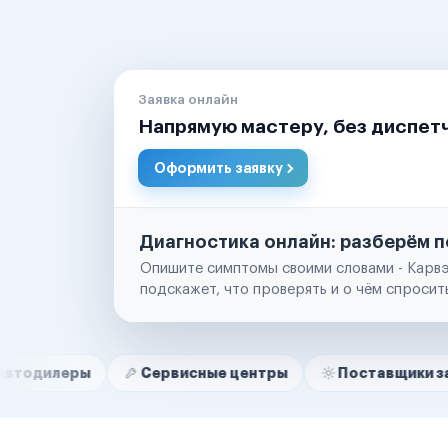
Заявка онлайн
Напрямую мастеру, без диспет
Оформить заявку
Диагностика онлайн: разберём п
Опишите симптомы своими словами - Карвэ
подскажет, что проверять и о чём спросит
Нам доверяют
Частные автолюбители
ы
Сервисные центры
Поставщики запчастей
Маркетплейсы
Службы доставки
Логистические компании
Транспортные компании