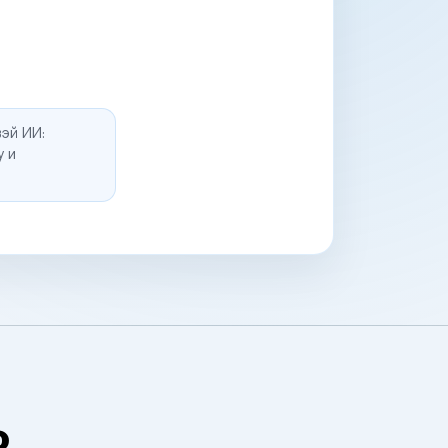
эй ИИ:
у и
о