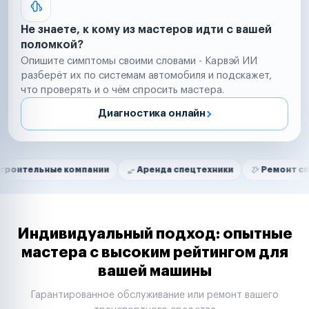
Не знаете, к кому из мастеров идти с вашей
поломкой?
Опишите симптомы своими словами - Карвэй ИИ
разберёт их по системам автомобиля и подскажет,
что проверять и о чём спросить мастера.
Диагностика онлайн
Нам доверяют
Частные автолюбители
е компании
Аренда спецтехники
Ремонт спецтехники
Маркетплейсы
Службы доставки
Логистические компании
Транспортные компании
Таксопарки
Индивидуальный подход: опытные
Автопарки
мастера с высоким рейтингом для
Автодилеры
вашей машины
Сервисные центры
Поставщики запчастей
Гарантированное обслуживание или ремонт вашего
Строительные компании