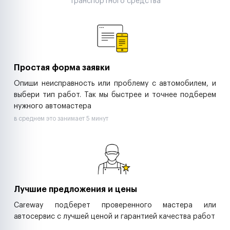
транспортного средства
Аренда спецтехники
Ремонт спецтехники
Ритейл-сети
Управляющие компании
Страховые компании
B2B-дистрибьюторы
Простая форма заявки
Опиши неисправность или проблему с автомобилем, и
выбери тип работ. Так мы быстрее и точнее подберем
нужного автомастера
в среднем это занимает 5 минут
Лучшие предложения и цены
Careway подберет проверенного мастера или
автосервис с лучшей ценой и гарантией качества работ