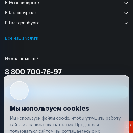
В Новосибирске
В Красноярске
В Екатеринбурге
Все наши услуги
Нужна помощь?
8 800 700-76-97
Бесплатно по РФ
Заявка на ремонт
Мы используем cookies
Мы используем файлы cookie, чтобы улучшить работу
сайта и анализировать трафик. Продолжая
Условия использования
Удаление аккаунта
пользоваться сайтом, вы соглашаетесь с их
Вся информация, представленная на сайте, носит исключительно