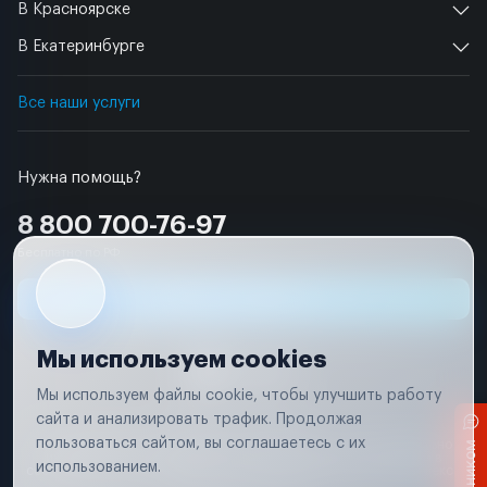
В Красноярске
В Екатеринбурге
Все наши услуги
Нужна помощь?
8 800 700-76-97
Бесплатно по РФ
Заявка на ремонт
Мы используем cookies
Мы используем файлы cookie, чтобы улучшить работу
сайта и анализировать трафик. Продолжая
Условия использования
пользоваться сайтом, вы соглашаетесь с их
Вся информация, представленная на сайте, носит исключительно
информационный характер и не является публичной офертой в
использованием.
соответствии с положениями статьи 437 (п. 2) Гражданского кодекса
Российской Федерации