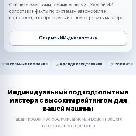
Опишите симптомы своими словами - Карвэй ИИ
сопоставит факты по системам автомобиля и
подскажет, что проверять и о чём спросить мастера.
Открыть ИИ-диагностику
Нам доверяют
Частные автолюбители
ые компании
Аренда спецтехники
Ремонт спецтехник
Маркетплейсы
Службы доставки
Логистические компании
Транспортные компании
Таксопарки
Индивидуальный подход: опытные
Автопарки
мастера с высоким рейтингом для
Автодилеры
вашей машины
Сервисные центры
Поставщики запчастей
Гарантированное обслуживание или ремонт вашего
Строительные компании
транспортного средства
Аренда спецтехники
Ремонт спецтехники