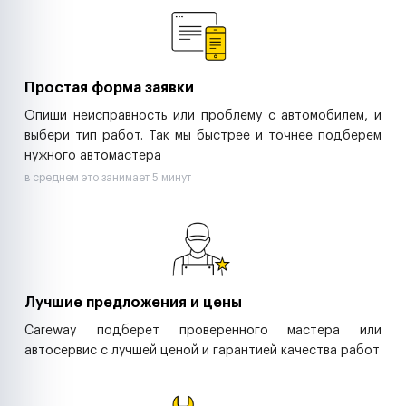
Ритейл-сети
Управляющие компании
Страховые компании
B2B-дистрибьюторы
Простая форма заявки
Опиши неисправность или проблему с автомобилем, и
выбери тип работ. Так мы быстрее и точнее подберем
нужного автомастера
в среднем это занимает 5 минут
Лучшие предложения и цены
Careway подберет проверенного мастера или
автосервис с лучшей ценой и гарантией качества работ