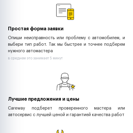
Ритейл-сети
Управляющие компании
Страховые компании
B2B-дистрибьюторы
Простая форма заявки
Опиши неисправность или проблему с автомобилем, и
выбери тип работ. Так мы быстрее и точнее подберем
нужного автомастера
в среднем это занимает 5 минут
Лучшие предложения и цены
Careway подберет проверенного мастера или
автосервис с лучшей ценой и гарантией качества работ