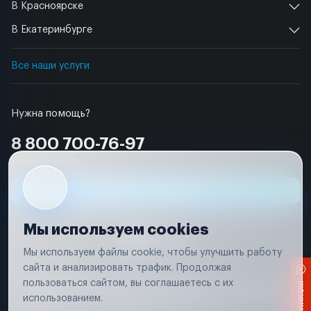
В Красноярске
В Екатеринбурге
Все наши услуги
Нужна помощь?
8 800 700-76-97
Бесплатно по РФ
Заявка на ремонт
Мы используем cookies
Мы используем файлы cookie, чтобы улучшить работу
сайта и анализировать трафик. Продолжая
Условия использования
пользоваться сайтом, вы соглашаетесь с их
Вся информация, представленная на сайте, носит исключительно
информационный характер и не является публичной офертой в
использованием.
соответствии с положениями статьи 437 (п. 2) Гражданского кодекса
Российской Федерации