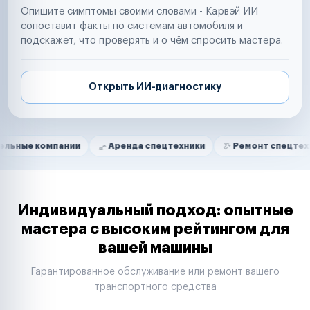
Опишите симптомы своими словами - Карвэй ИИ
сопоставит факты по системам автомобиля и
подскажет, что проверять и о чём спросить мастера.
Открыть ИИ-диагностику
Нам доверяют
Частные автолюбители
мпании
Аренда спецтехники
Ремонт спецтехники
Маркетплейсы
Службы доставки
Логистические компании
Транспортные компании
Таксопарки
Индивидуальный подход: опытные
Автопарки
мастера с высоким рейтингом для
Автодилеры
вашей машины
Сервисные центры
Поставщики запчастей
Гарантированное обслуживание или ремонт вашего
Строительные компании
транспортного средства
Аренда спецтехники
Ремонт спецтехники