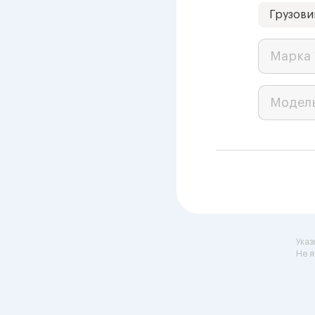
Грузови
Марка 
Модел
Указ
Не я