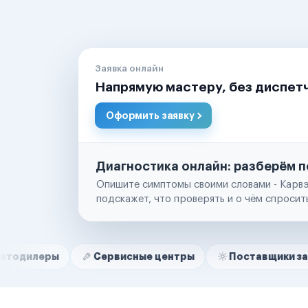
Заявка онлайн
Напрямую мастеру, без диспет
Оформить заявку
Диагностика онлайн: разберём п
Опишите симптомы своими словами - Карвэ
подскажет, что проверять и о чём спросит
Нам доверяют
Частные автолюбители
Сервисные центры
Поставщики запчастей
Маркетплейсы
Службы доставки
Логистические компании
Транспортные компании