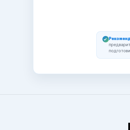
Рекоменд
предварит
подготови