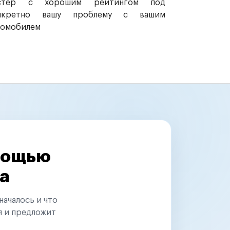
стер с хорошим рейтингом под
нкретно вашу проблему с вашим
томобилем
омощью
а
началось и что
я и предложит