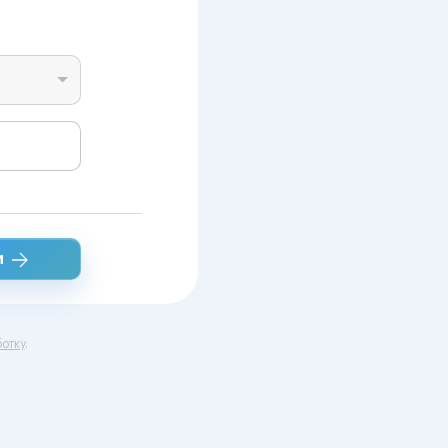
и
отку
.