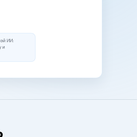
эй ИИ:
у и
о