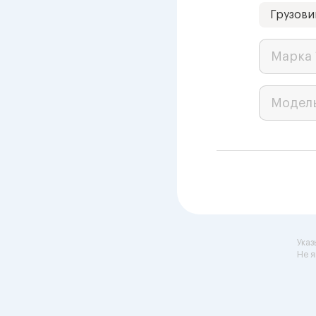
Грузови
Марка 
Модел
Указ
Не я