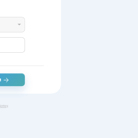
и
отку
.