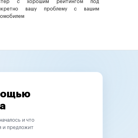
стер с хорошим рейтингом под
нкретно вашу проблему с вашим
томобилем
омощью
а
началось и что
я и предложит