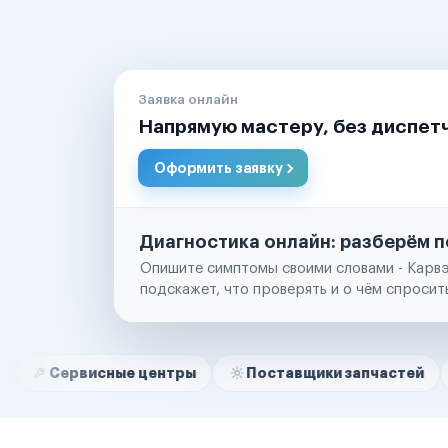
Заявка онлайн
Напрямую мастеру, без диспет
Оформить заявку
Диагностика онлайн: разберём п
Опишите симптомы своими словами - Карвэ
подскажет, что проверять и о чём спросит
Нам доверяют
Частные автолюбители
исные центры
Поставщики запчастей
Строит
Маркетплейсы
Службы доставки
Логистические компании
Транспортные компании