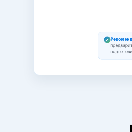
Рекоменд
предварит
подготови