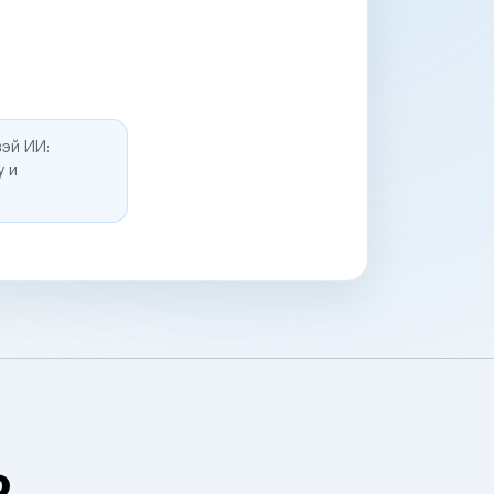
эй ИИ:
у и
о