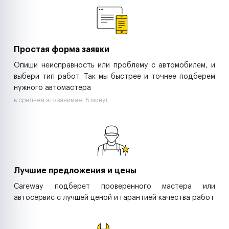
Ритейл-сети
Управляющие компании
Страховые компании
B2B-дистрибьюторы
Простая форма заявки
Опиши неисправность или проблему с автомобилем, и
выбери тип работ. Так мы быстрее и точнее подберем
нужного автомастера
в среднем это занимает 5 минут
Лучшие предложения и цены
Careway подберет проверенного мастера или
автосервис с лучшей ценой и гарантией качества работ