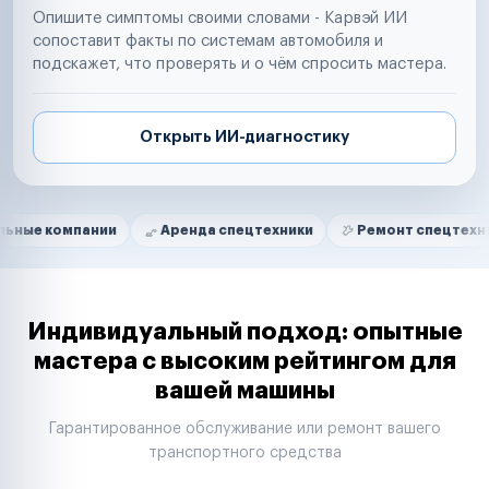
Опишите симптомы своими словами - Карвэй ИИ
сопоставит факты по системам автомобиля и
подскажет, что проверять и о чём спросить мастера.
Открыть ИИ-диагностику
Нам доверяют
Частные автолюбители
пании
Аренда спецтехники
Ремонт спецтехники
Р
Маркетплейсы
Службы доставки
Логистические компании
Транспортные компании
Таксопарки
Индивидуальный подход: опытные
Автопарки
мастера с высоким рейтингом для
Автодилеры
вашей машины
Сервисные центры
Поставщики запчастей
Гарантированное обслуживание или ремонт вашего
Строительные компании
транспортного средства
Аренда спецтехники
Ремонт спецтехники