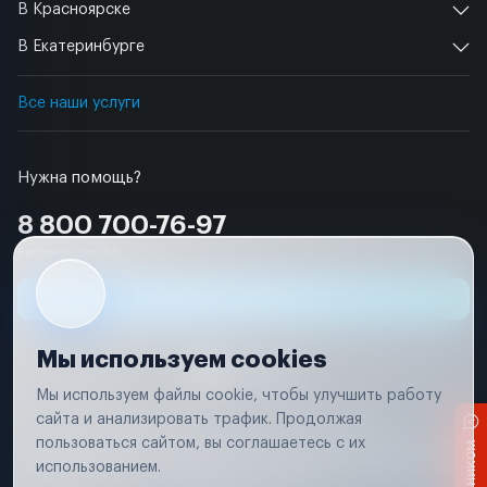
В Красноярске
В Екатеринбурге
Все наши услуги
Нужна помощь?
8 800 700-76-97
Бесплатно по РФ
Заявка на ремонт
Мы используем cookies
Мы используем файлы cookie, чтобы улучшить работу
сайта и анализировать трафик. Продолжая
Условия использования
Удаление аккаунта
пользоваться сайтом, вы соглашаетесь с их
Вся информация, представленная на сайте, носит исключительно
информационный характер и не является публичной офертой в
использованием.
соответствии с положениями статьи 437 (п. 2) Гражданского кодекса
Российской Федерации