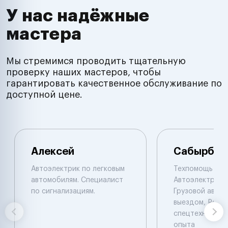
У нас надёжные
мастера
Мы стремимся проводить тщательную
проверку наших мастеров, чтобы
гарантировать качественное обслуживание по
доступной цене.
Алексей
Сабырбек
Автоэлектрик по легковым
Техпомощь на 
автомобилям. Специалист
Автоэлектрик с
по сигнализациям.
Грузовой автоэ
выездом, Ремо
спецтехники De
опыта