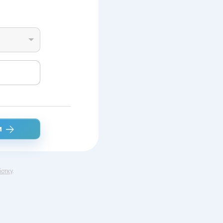
и
отку
.