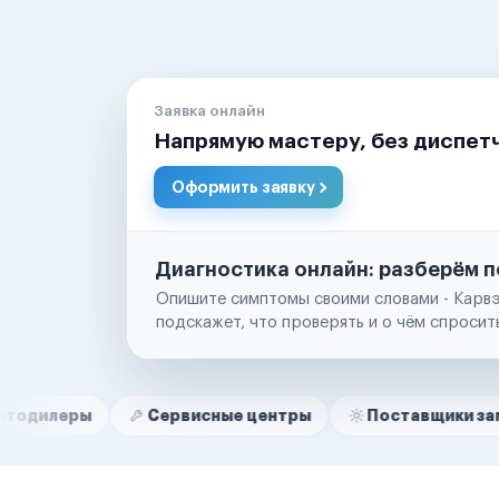
Заявка онлайн
Напрямую мастеру, без диспет
Оформить заявку
Диагностика онлайн: разберём п
Опишите симптомы своими словами - Карвэ
подскажет, что проверять и о чём спросит
Нам доверяют
Частные автолюбители
Сервисные центры
Поставщики запчастей
Маркетплейсы
Службы доставки
Логистические компании
Транспортные компании