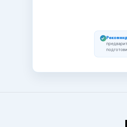
Рекоменд
предварит
подготови