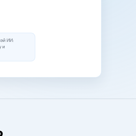
эй ИИ:
у и
о