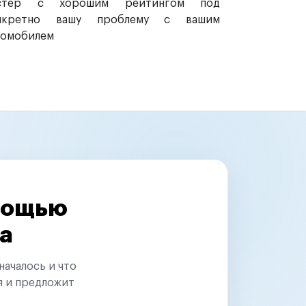
стер с хорошим рейтингом под
нкретно вашу проблему с вашим
томобилем
омощью
а
началось и что
я и предложит