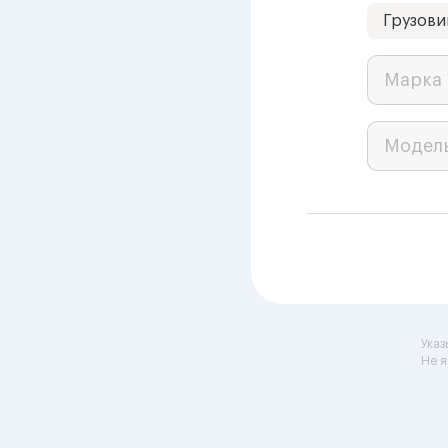
Грузови
Марка 
Модел
Указ
Не я